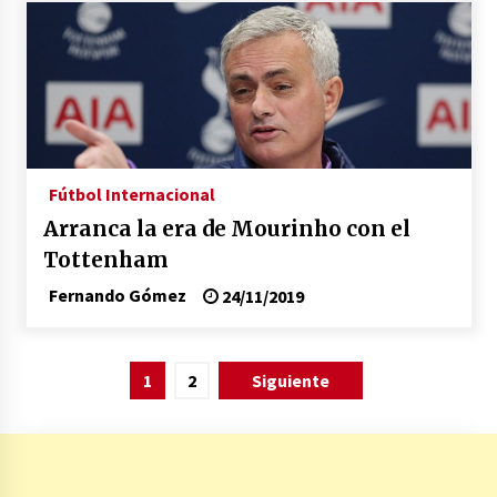
Fútbol Internacional
Arranca la era de Mourinho con el
Tottenham
Fernando Gómez
24/11/2019
Paginación
1
2
Siguiente
de
entradas