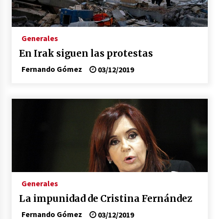
congreso en Colombia
08/03/2026
Corina Machado y su sed de poder
Generales
17/01/2026
En Irak siguen las protestas
Fernando Gómez
03/12/2019
Irán, donde están los pinches grupos
feministas
16/01/2026
Medellín necesita gobernantes con sentido
de pertenencia
15/01/2026
Falcao regresa con el rabo entre las patas
07/01/2026
Generales
La impunidad de Cristina Fernández
Captura de Maduro, donde manda capitán,
Fernando Gómez
03/12/2019