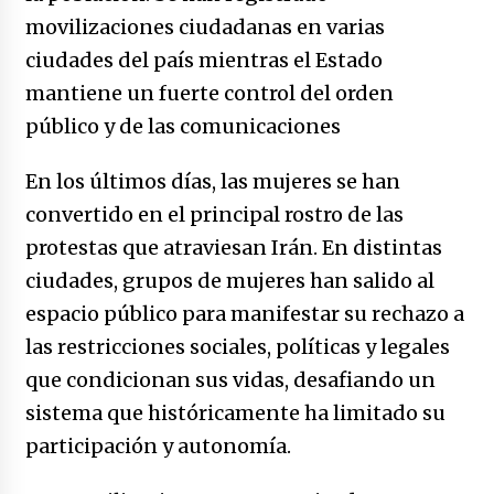
caerle
movilizaciones ciudadanas en varias
31/12/2025
ciudades del país mientras el Estado
Que sea un hecho el decreto que quita prima
mantiene un fuerte control del orden
de servicios a honorables zánganos
público y de las comunicaciones
31/12/2025
En los últimos días, las mujeres se han
El aumento del mínimo causa escozor en
pueblo colombiano
convertido en el principal rostro de las
31/12/2025
protestas que atraviesan Irán. En distintas
ciudades, grupos de mujeres han salido al
Atlético Nacional se quedó con laCopa
Colombia 2025
espacio público para manifestar su rechazo a
17/12/2025
las restricciones sociales, políticas y legales
que condicionan sus vidas, desafiando un
Junior se coronó campeón del fútbol
sistema que históricamente ha limitado su
colombiano
16/12/2025
participación y autonomía.