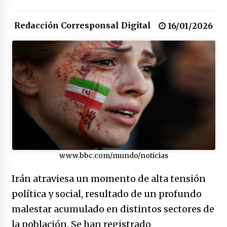
17/01/2026
Redacción Corresponsal Digital
16/01/2026
Irán, donde están los pinches grupos
feministas
16/01/2026
Medellín necesita gobernantes con sentido
de pertenencia
15/01/2026
Falcao regresa con el rabo entre las patas
07/01/2026
www.bbc.com/mundo/noticias
Captura de Maduro, donde manda capitán,
Irán atraviesa un momento de alta tensión
no manda marinero.
política y social, resultado de un profundo
04/01/2026
malestar acumulado en distintos sectores de
Otro regalo navideño de Petrosky, al caído
la población. Se han registrado