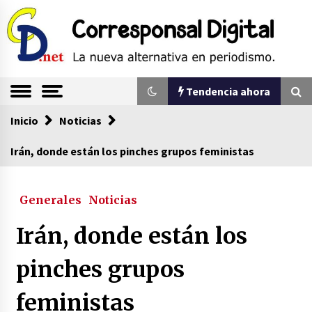
Saltar
al
contenido
La nueva alternativa en periodismo
Corresponsal
Tendencia ahora
Digital
Inicio
Tendencia ahora
Noticias
Irán, donde están los pinches grupos feministas
Sin ser abogado del diablo
20/06/2026
Generales
Noticias
Irán, donde están los
Se eligen los supuestos futuros roedores del
congreso en Colombia
pinches grupos
08/03/2026
feministas
Corina Machado y su sed de poder