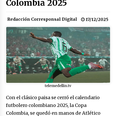
Colombia 2025
17/01/2026
Redacción Corresponsal Digital
Irán, donde están los pinches grupos
17/12/2025
feministas
16/01/2026
Medellín necesita gobernantes con sentido
de pertenencia
15/01/2026
Falcao regresa con el rabo entre las patas
07/01/2026
telemedellin.tv
Captura de Maduro, donde manda capitán,
no manda marinero.
Con el clásico paisa se cerró el calendario
04/01/2026
futbolero colombiano 2025, la Copa
Colombia, se quedó en manos de Atlético
Otro regalo navideño de Petrosky, al caído