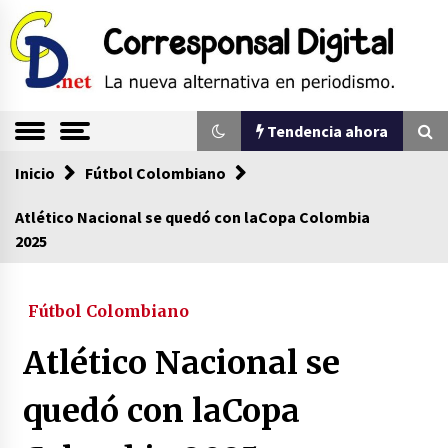
Saltar
al
contenido
La nueva alternativa en periodismo
Corresponsal
Tendencia ahora
Digital
Inicio
Tendencia ahora
Fútbol Colombiano
Atlético Nacional se quedó con laCopa Colombia
2025
Sin ser abogado del diablo
20/06/2026
Fútbol Colombiano
Se eligen los supuestos futuros roedores del
Atlético Nacional se
congreso en Colombia
08/03/2026
quedó con laCopa
Corina Machado y su sed de poder