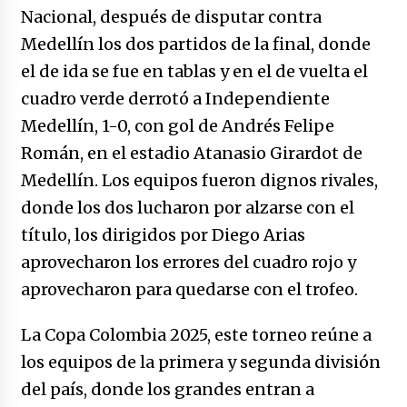
caerle
Nacional, después de disputar contra
31/12/2025
Medellín los dos partidos de la final, donde
el de ida se fue en tablas y en el de vuelta el
Que sea un hecho el decreto que quita prima
de servicios a honorables zánganos
cuadro verde derrotó a Independiente
31/12/2025
Medellín, 1-0, con gol de Andrés Felipe
Román, en el estadio Atanasio Girardot de
El aumento del mínimo causa escozor en
pueblo colombiano
Medellín. Los equipos fueron dignos rivales,
31/12/2025
donde los dos lucharon por alzarse con el
título, los dirigidos por Diego Arias
Atlético Nacional se quedó con laCopa
Colombia 2025
aprovecharon los errores del cuadro rojo y
17/12/2025
aprovecharon para quedarse con el trofeo.
Junior se coronó campeón del fútbol
La Copa Colombia 2025, este torneo reúne a
colombiano
los equipos de la primera y segunda división
16/12/2025
del país, donde los grandes entran a