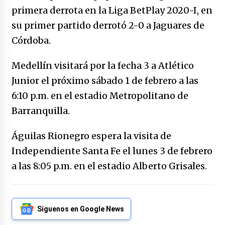
caerle
primera derrota en la Liga BetPlay 2020-I, en
31/12/2025
su primer partido derrotó 2-0 a Jaguares de
Córdoba.
Que sea un hecho el decreto que quita prima
de servicios a honorables zánganos
31/12/2025
Medellín visitará por la fecha 3 a Atlético
Junior el próximo sábado 1 de febrero a las
El aumento del mínimo causa escozor en
6:10 p.m. en el estadio Metropolitano de
pueblo colombiano
31/12/2025
Barranquilla.
Atlético Nacional se quedó con laCopa
Águilas Rionegro espera la visita de
Colombia 2025
Independiente Santa Fe el lunes 3 de febrero
17/12/2025
a las 8:05 p.m. en el estadio Alberto Grisales.
Junior se coronó campeón del fútbol
colombiano
16/12/2025
Síguenos en Google News