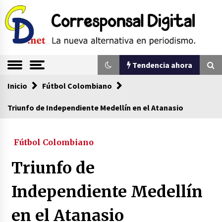
Saltar
al
contenido
La nueva alternativa en periodismo
Corresponsal
Tendencia ahora
Digital
Inicio
Tendencia ahora
Fútbol Colombiano
Triunfo de Independiente Medellín en el Atanasio
Sin ser abogado del diablo
20/06/2026
Fútbol Colombiano
Triunfo de
Se eligen los supuestos futuros roedores del
congreso en Colombia
Independiente Medellín
08/03/2026
en el Atanasio
Corina Machado y su sed de poder