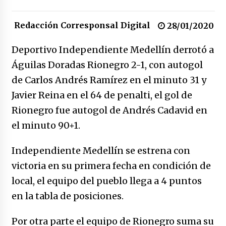
17/01/2026
Redacción Corresponsal Digital
28/01/2020
Irán, donde están los pinches grupos
feministas
Deportivo Independiente Medellín derrotó a
16/01/2026
Águilas Doradas Rionegro 2-1, con autogol
de Carlos Andrés Ramírez en el minuto 31 y
Medellín necesita gobernantes con sentido
de pertenencia
Javier Reina en el 64 de penalti, el gol de
15/01/2026
Rionegro fue autogol de Andrés Cadavid en
el minuto 90+1.
Falcao regresa con el rabo entre las patas
07/01/2026
Independiente Medellín se estrena con
victoria en su primera fecha en condición de
Captura de Maduro, donde manda capitán,
local, el equipo del pueblo llega a 4 puntos
no manda marinero.
en la tabla de posiciones.
04/01/2026
Por otra parte el equipo de Rionegro suma su
Otro regalo navideño de Petrosky, al caído