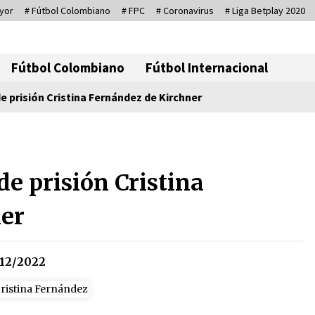
yor
# Fútbol Colombiano
# FPC
# Coronavirus
# Liga Betplay 2020
Corresponsal D
Fútbol Colombiano
Fútbol Internacional
 prisión Cristina Fernández de Kirchner
Se eligen los supuestos futuros
roedores del congreso en
e prisión Cristina
Colombia
08/03/2026
ner
Medellín necesita gobernantes
con sentido de pertenencia
15/01/2026
12/2022
Otro regalo navideño de
Petrosky, al caído caerle