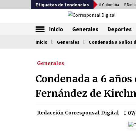
Saltar
Etiquetas de tendencias
# Colombia
# Dima
al
contenido
La nueva alternativa en periodismo
Inicio
Generales
Deportes
Inicio
Tendencia ahora
Generales
Condenada a 6 años de
Generales
Sin ser abogado del diablo
20/06/2026
Condenada a 6 años d
Fernández de Kirch
Irán, donde están los pinches
grupos feministas
16/01/2026
Redacción Corresponsal Digital
07/
Captura de Maduro, donde
manda capitán, no manda