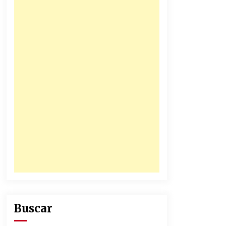
honorables zánganos
31/12/2025
Junior se coronó campeón del
fútbol colombiano
16/12/2025
Buscar