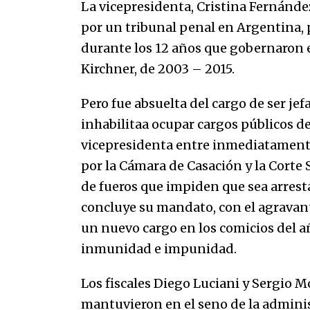
marinero.
La vicepresidenta, Cristina Fernánde
04/01/2026
por un tribunal penal en Argentina, 
durante los 12 años que gobernaron e
El aumento del mínimo causa
escozor en pueblo colombiano
Kirchner, de 2003 – 2015.
31/12/2025
Pero fue absuelta del cargo de ser jef
inhabilitaa ocupar cargos públicos de 
vicepresidenta entre inmediatamente a
por la Cámara de Casación y la Corte
de fueros que impiden que sea arrest
concluye su mandato, con el agravan
un nuevo cargo en los comicios del a
inmunidad e impunidad.
Los fiscales Diego Luciani y Sergio M
mantuvieron en el seno de la adminis