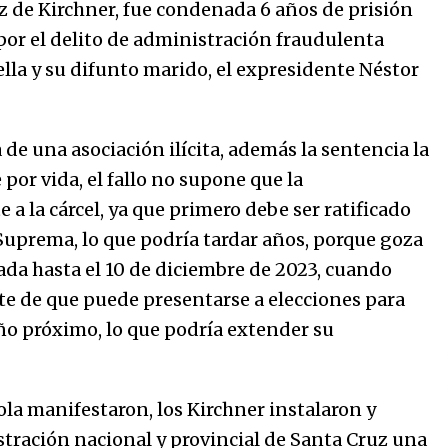
z de Kirchner, fue condenada 6 años de prisión
31/12/2025
por el delito de administración fraudulenta
lla y su difunto marido, el expresidente Néstor
Atlético Nacional se quedó con
laCopa Colombia 2025
17/12/2025
a de una asociación ilícita, además la sentencia la
por vida, el fallo no supone que la
 la cárcel, ya que primero debe ser ratificado
 Suprema, lo que podría tardar años, porque goza
ada hasta el 10 de diciembre de 2023, cuando
te de que puede presentarse a elecciones para
ño próximo, lo que podría extender su
ola manifestaron, los Kirchner instalaron y
tración nacional y provincial de Santa Cruz una