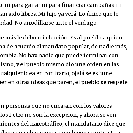
to, ni para ganar ni para financiar campañas ni
han sido libres. Mi hijo ya verá. Lo único que le
dad. No arrodillarse ante el verdugo.
ie más le debo mi elección. Es al pueblo a quien
ba de acuerdo al mandato popular, de nadie más,
olombia. No hay nadie que puede terminar con
mismo, y el pueblo mismo dio una orden en las
ualquier idea en contrario, ojalá se esfume
ienen otras ideas que paren, el pueblo se respete
nen personas que no encajan con los valores
 los Petro no son la excepción, y ahora se ven
ientes del narcotráfico, el mandatario dice que
lo dice con vehemencia, pero luego se retracta y