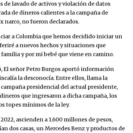
marinero.
s de lavado de activos y violación de datos
04/01/2026
rada de dineros calientes a la campaña de
x narco, no fueron declarados.
El aumento del mínimo causa
escozor en pueblo colombiano
31/12/2025
ciar a Colombia que hemos decidido iniciar un
eriré a nuevos hechos y situaciones que
i familia y por mi bebé que viene en camino.
ó, El señor Petro Burgos aportó información
scalía la desconocía. Entre ellos, llama la
a campaña presidencial del actual presidente,
 dineros que ingresaron a dicha campaña, los
os topes mínimos de la ley.
 2022, ascienden a 1.600 millones de pesos,
uían dos casas, un Mercedes Benz y productos de