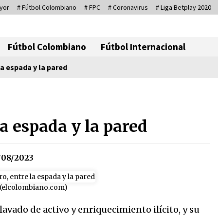
yor
# Fútbol Colombiano
# FPC
# Coronavirus
# Liga Betplay 2020
Corresponsal D
Fútbol Colombiano
Fútbol Internacional
la espada y la pared
io
Sin ser abogado del diablo
20/06/2026
la espada y la pared
Irán, donde están los pinches
08/2023
grupos feministas
16/01/2026
 (elcolombiano.com)
Captura de Maduro, donde
lavado de activo y enriquecimiento ilícito, y su
manda capitán, no manda