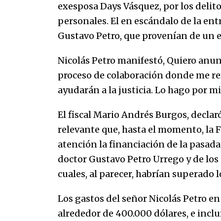
07/01/2026
exesposa Days Vásquez, por los delito
personales. El en escándalo de la ent
Gustavo Petro, que provenían de un e
Que sea un hecho el decreto que
quita prima de servicios a
honorables zánganos
Nicolás Petro manifestó, Quiero anun
31/12/2025
proceso de colaboración donde me ref
ayudarán a la justicia. Lo hago por m
El fiscal Mario Andrés Burgos, declar
relevante que, hasta el momento, la Fi
atención la financiación de la pasad
doctor Gustavo Petro Urrego y de los
cuales, al parecer, habrían superado l
Los gastos del señor Nicolás Petro en
alrededor de 400.000 dólares, e incl