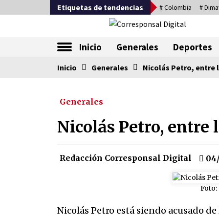
Saltar
Etiquetas de tendencias
# Colombia
# Dima
al
contenido
La nueva alternativa en periodismo
Inicio
Generales
Deportes
Inicio
Tendencia ahora
Generales
Nicolás Petro, entre 
Generales
Comienza la era del felino, med
país tiene que tragarse ese sapo
Nicolás Petro, entre 
07/08/2026
Corina Machado y su sed de
Redacción Corresponsal Digital
04/
poder
17/01/2026
Foto:
Falcao regresa con el rabo entre
Nicolás Petro está siendo acusado de 
las patas