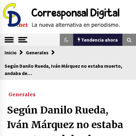
Saltar
al
contenido
La nueva alternativa en periodismo
Corresponsal
Tendencia ahora
Digital
Inicio
Tendencia ahora
Generales
Según Danilo Rueda, Iván Márquez no estaba muerto,
andaba de…
Sin ser abogado del diablo
20/06/2026
Generales
Se eligen los supuestos futuros roedores del
Según Danilo Rueda,
congreso en Colombia
08/03/2026
Iván Márquez no estaba
Corina Machado y su sed de poder