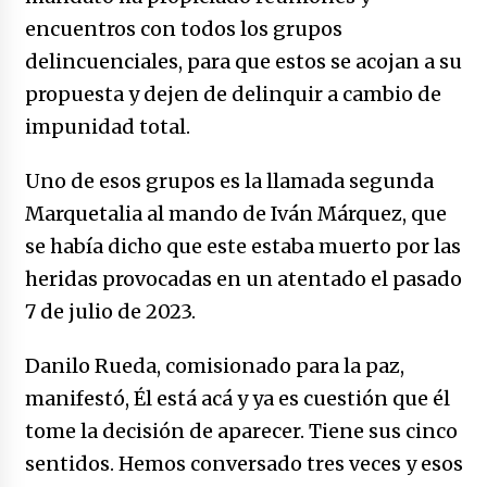
caerle
encuentros con todos los grupos
31/12/2025
delincuenciales, para que estos se acojan a su
Que sea un hecho el decreto que quita prima
propuesta y dejen de delinquir a cambio de
de servicios a honorables zánganos
impunidad total.
31/12/2025
Uno de esos grupos es la llamada segunda
El aumento del mínimo causa escozor en
pueblo colombiano
Marquetalia al mando de Iván Márquez, que
31/12/2025
se había dicho que este estaba muerto por las
heridas provocadas en un atentado el pasado
Atlético Nacional se quedó con laCopa
Colombia 2025
7 de julio de 2023.
17/12/2025
Danilo Rueda, comisionado para la paz,
Junior se coronó campeón del fútbol
manifestó, Él está acá y ya es cuestión que él
colombiano
tome la decisión de aparecer. Tiene sus cinco
16/12/2025
sentidos. Hemos conversado tres veces y esos