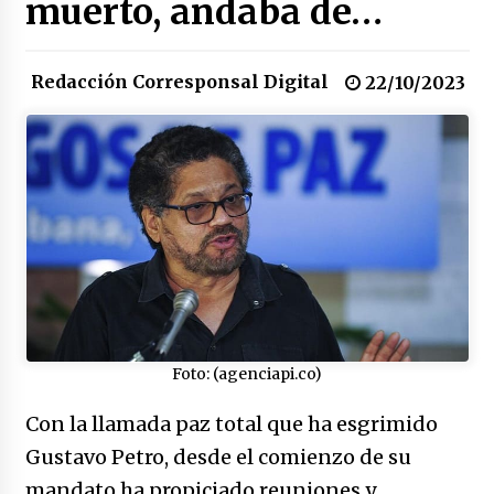
muerto, andaba de…
17/01/2026
Redacción Corresponsal Digital
Irán, donde están los pinches grupos
22/10/2023
feministas
16/01/2026
Medellín necesita gobernantes con sentido
de pertenencia
15/01/2026
Falcao regresa con el rabo entre las patas
07/01/2026
Foto: (agenciapi.co)
Captura de Maduro, donde manda capitán,
no manda marinero.
Con la llamada paz total que ha esgrimido
04/01/2026
Gustavo Petro, desde el comienzo de su
Otro regalo navideño de Petrosky, al caído
mandato ha propiciado reuniones y