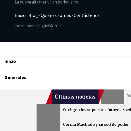
La nueva alternativa en periodismo
Inicio
·
Blog
·
Quiénes somos
·
Contáctenos
CorresponsalDigital © 2019
Inicio
Generales
Deportes
Si
Últimas noticias
Fútbol Colombiano
Se eligen los supuestos futuros ro
Corina Machado y su sed de poder
Fútbol Internacional