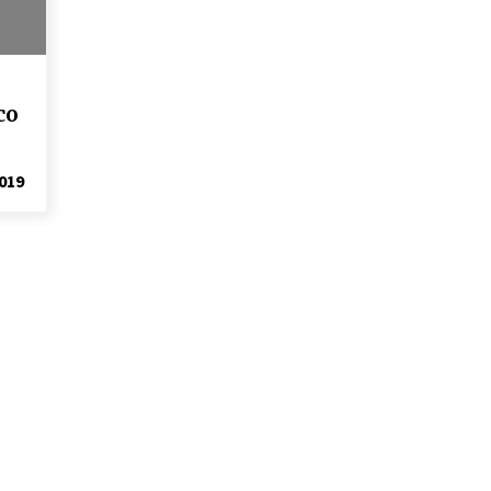
31/12/2025
Atlético Nacional se quedó con
laCopa Colombia 2025
co
17/12/2025
019