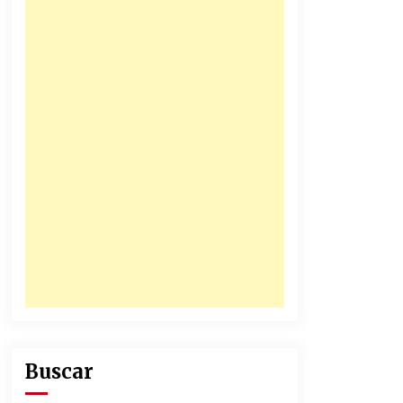
honorables zánganos
31/12/2025
Junior se coronó campeón del
fútbol colombiano
16/12/2025
Buscar