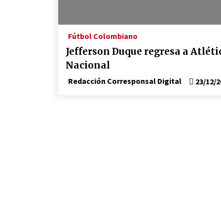
marinero.
04/01/2026
El aumento del mínimo causa
Fútbol Colombiano
escozor en pueblo colombiano
Jefferson Duque regresa a Atléti
31/12/2025
Nacional
Redacción Corresponsal Digital
23/12/2