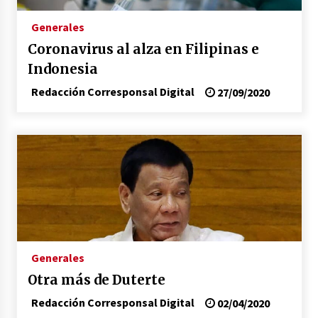
17/01/2026
Generales
Coronavirus al alza en Filipinas e
Irán, donde están los pinches grupos
feministas
Indonesia
16/01/2026
Redacción Corresponsal Digital
27/09/2020
Medellín necesita gobernantes con sentido
de pertenencia
15/01/2026
Falcao regresa con el rabo entre las patas
07/01/2026
Captura de Maduro, donde manda capitán,
Generales
no manda marinero.
04/01/2026
Otra más de Duterte
Redacción Corresponsal Digital
02/04/2020
Otro regalo navideño de Petrosky, al caído