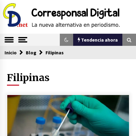
Saltar
al
contenido
La nueva alternativa en periodismo
Corresponsal
Tendencia ahora
Digital
Inicio
Tendencia ahora
Blog
Filipinas
Filipinas
Sin ser abogado del diablo
20/06/2026
Se eligen los supuestos futuros roedores del
congreso en Colombia
08/03/2026
Corina Machado y su sed de poder