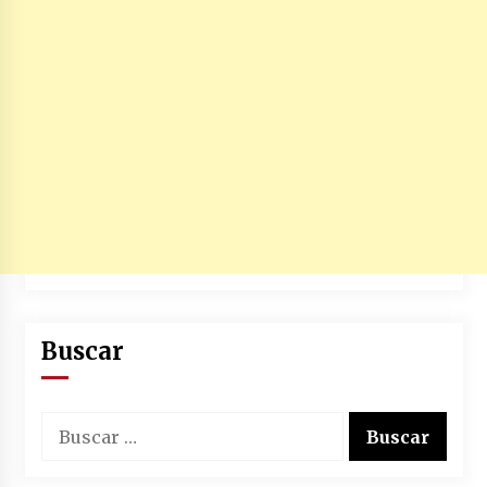
caerle
31/12/2025
Que sea un hecho el decreto que quita prima
de servicios a honorables zánganos
31/12/2025
El aumento del mínimo causa escozor en
pueblo colombiano
31/12/2025
Atlético Nacional se quedó con laCopa
Colombia 2025
17/12/2025
Buscar
Junior se coronó campeón del fútbol
colombiano
Buscar:
16/12/2025