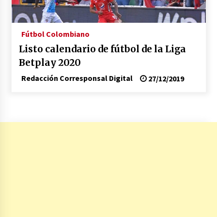
17/01/2026
Fútbol Colombiano
Irán, donde están los pinches grupos
feministas
Listo calendario de fútbol de la Liga
16/01/2026
Betplay 2020
Redacción Corresponsal Digital
27/12/2019
Medellín necesita gobernantes con sentido
de pertenencia
15/01/2026
Falcao regresa con el rabo entre las patas
07/01/2026
Captura de Maduro, donde manda capitán,
no manda marinero.
04/01/2026
Otro regalo navideño de Petrosky, al caído