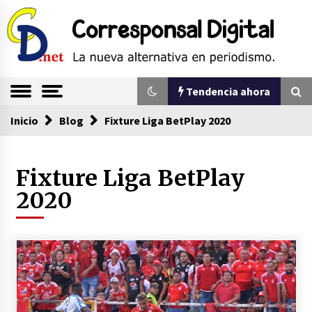
Saltar
al
contenido
La nueva alternativa en periodismo
Corresponsal
Tendencia ahora
Digital
Inicio
Tendencia ahora
Blog
Fixture Liga BetPlay 2020
Fixture Liga BetPlay
Sin ser abogado del diablo
20/06/2026
2020
Se eligen los supuestos futuros roedores del
congreso en Colombia
08/03/2026
Corina Machado y su sed de poder