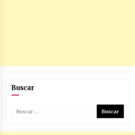
no manda marinero.
04/01/2026
Otro regalo navideño de Petrosky, al caído
caerle
31/12/2025
Que sea un hecho el decreto que quita prima
de servicios a honorables zánganos
31/12/2025
El aumento del mínimo causa escozor en
pueblo colombiano
Buscar
31/12/2025
Atlético Nacional se quedó con laCopa
Buscar:
Colombia 2025
17/12/2025