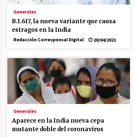
congreso en Colombia
08/03/2026
Generales
B.1.617, la nueva variante que causa
Corina Machado y su sed de poder
estragos en la India
17/01/2026
Redacción Corresponsal Digital
28/04/2021
Irán, donde están los pinches grupos
feministas
16/01/2026
Medellín necesita gobernantes con sentido
de pertenencia
15/01/2026
Falcao regresa con el rabo entre las patas
Generales
07/01/2026
Aparece en la India nueva cepa
mutante doble del coronavirus
Captura de Maduro, donde manda capitán,