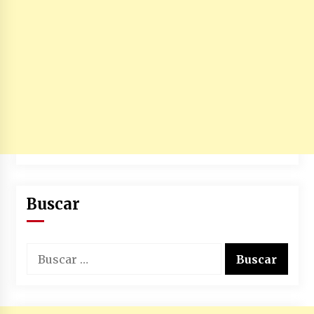
no manda marinero.
04/01/2026
Otro regalo navideño de Petrosky, al caído
caerle
31/12/2025
Que sea un hecho el decreto que quita prima
de servicios a honorables zánganos
31/12/2025
El aumento del mínimo causa escozor en
pueblo colombiano
Buscar
31/12/2025
Atlético Nacional se quedó con laCopa
Buscar:
Colombia 2025
17/12/2025