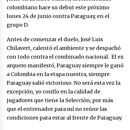
caerle
colombiano hace su debut este próximo
31/12/2025
lunes 24 de junio contra Paraguay, en el
Que sea un hecho el decreto que quita prima
grupo D.
de servicios a honorables zánganos
31/12/2025
Antes de comenzar el duelo, José Luis
Chilavert, calentó el ambiente y se despachó
El aumento del mínimo causa escozor en
pueblo colombiano
con todo contra el combinado nacional. El ex
31/12/2025
arquero manifestó, Paraguay siempre le ganó
a Colombia en la etapa nuestra, siempre
Atlético Nacional se quedó con laCopa
Colombia 2025
Paraguay salió victorioso. No será esta vez la
17/12/2025
excepción, yo confío en la calidad de
jugadores que tiene la Selección, por más
Junior se coronó campeón del fútbol
colombiano
que el entrenador para mí no reúne las
16/12/2025
condiciones para estar al frente de Paraguay.