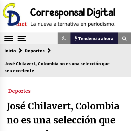
Saltar
al
contenido
La nueva alternativa en periodismo
Corresponsal
Tendencia ahora
Digital
Inicio
Tendencia ahora
Deportes
José Chilavert, Colombia no es una selección que
sea excelente
Sin ser abogado del diablo
20/06/2026
Deportes
Se eligen los supuestos futuros roedores del
José Chilavert, Colombia
congreso en Colombia
08/03/2026
no es una selección que
Corina Machado y su sed de poder