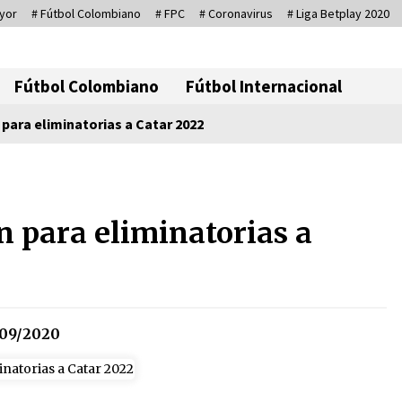
yor
# Fútbol Colombiano
# FPC
# Coronavirus
# Liga Betplay 2020
Corresponsal D
Fútbol Colombiano
Fútbol Internacional
 para eliminatorias a Catar 2022
io
Sin ser abogado del diablo
20/06/2026
an para eliminatorias a
Irán, donde están los pinches
grupos feministas
16/01/2026
09/2020
Captura de Maduro, donde
manda capitán, no manda