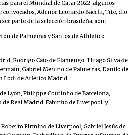
marinero.
ias para el Mundial de Catar 2022, algunos
04/01/2026
de convocados, Adenor Leonardo Bacchi, Tite, dio
ser parte de la selección brasileña, son:
El aumento del mínimo causa
escozor en pueblo colombiano
31/12/2025
rton de Palmeiras y Santos de Athletico
drid, Rodrigo Caio de Flamengo, Thiago Silva de
Germain, Gabriel Menino de Palmeiras, Danilo de
n Lodi de Atlético Madrid.
e Lyon, Philippe Coutinho de Barcelona,
o de Real Madrid, Fabinho de Liverpool, y
Roberto Firmino de Liverpool, Gabriel Jesús de