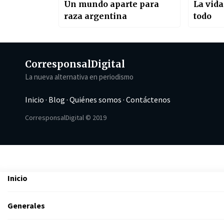
Un mundo aparte para
La vid
raza argentina
todo
Corresponsal
Digital
La nueva alternativa en periodismo
Inicio
·
Blog
·
Quiénes somos
·
Contáctenos
CorresponsalDigital © 2019
Inicio
Generales