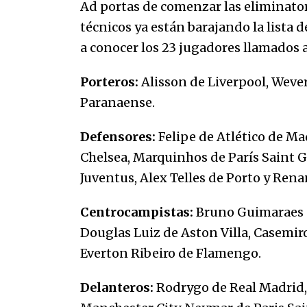
Ad portas de comenzar las eliminator
07/01/2026
técnicos ya están barajando la lista 
a conocer los 23 jugadores llamados a 
Que sea un hecho el decreto que
quita prima de servicios a
honorables zánganos
Porteros:
Alisson de Liverpool, Weve
31/12/2025
Paranaense.
Defensores:
Felipe de Atlético de Ma
Chelsea, Marquinhos de París Saint 
Juventus, Alex Telles de Porto y Rena
Centrocampistas:
Bruno Guimaraes d
Douglas Luiz de Aston Villa, Casemir
Everton Ribeiro de Flamengo.
Delanteros:
Rodrygo de Real Madrid, 