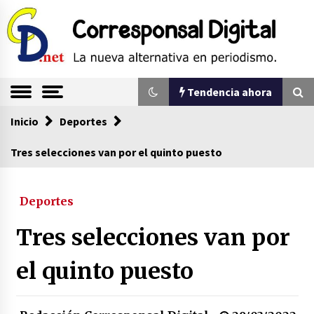
Saltar
al
contenido
La nueva alternativa en periodismo
Corresponsal
Tendencia ahora
Digital
Inicio
Tendencia ahora
Deportes
Tres selecciones van por el quinto puesto
Sin ser abogado del diablo
20/06/2026
Deportes
Tres selecciones van por
Se eligen los supuestos futuros roedores del
congreso en Colombia
el quinto puesto
08/03/2026
Corina Machado y su sed de poder