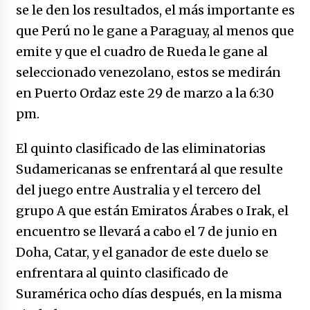
caerle
se le den los resultados, el más importante es
31/12/2025
que Perú no le gane a Paraguay, al menos que
emite y que el cuadro de Rueda le gane al
Que sea un hecho el decreto que quita prima
de servicios a honorables zánganos
seleccionado venezolano, estos se medirán
31/12/2025
en Puerto Ordaz este 29 de marzo a la 6:30
pm.
El aumento del mínimo causa escozor en
pueblo colombiano
El quinto clasificado de las eliminatorias
31/12/2025
Sudamericanas se enfrentará al que resulte
Atlético Nacional se quedó con laCopa
del juego entre Australia y el tercero del
Colombia 2025
grupo A que están Emiratos Árabes o Irak, el
17/12/2025
encuentro se llevará a cabo el 7 de junio en
Junior se coronó campeón del fútbol
Doha, Catar, y el ganador de este duelo se
colombiano
enfrentara al quinto clasificado de
16/12/2025
Suramérica ocho días después, en la misma