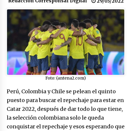
Redacción Corresponsal Digital
29/03/2022
17/01/2026
Irán, donde están los pinches grupos
feministas
16/01/2026
Medellín necesita gobernantes con sentido
de pertenencia
15/01/2026
Falcao regresa con el rabo entre las patas
Foto: (antena2.com)
07/01/2026
Perú, Colombia y Chile se pelean el quinto
puesto para buscar el repechaje para estar en
Captura de Maduro, donde manda capitán,
no manda marinero.
Catar 2022, después de dar todo lo que tiene,
04/01/2026
la selección colombiana solo le queda
conquistar el repechaje y esos esperando que
Otro regalo navideño de Petrosky, al caído