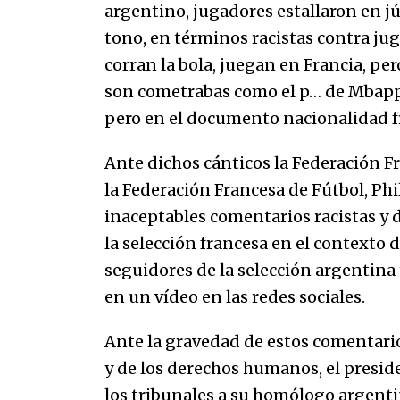
07/01/2026
argentino, jugadores estallaron en jú
tono, en términos racistas contra ju
corran la bola, juegan en Francia, per
Que sea un hecho el decreto que
quita prima de servicios a
son cometrabas como el p… de Mbappé.
honorables zánganos
pero en el documento nacionalidad f
31/12/2025
Ante dichos cánticos la Federación Fr
la Federación Francesa de Fútbol, Phi
inaceptables comentarios racistas y 
la selección francesa en el contexto
seguidores de la selección argentina 
en un vídeo en las redes sociales.
Ante la gravedad de estos comentario
y de los derechos humanos, el preside
los tribunales a su homólogo argenti