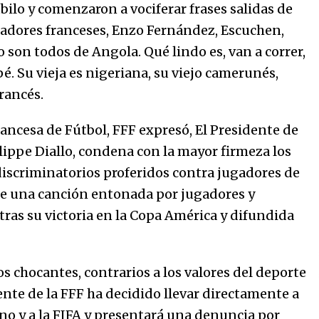
marinero.
bilo y comenzaron a vociferar frases salidas de
04/01/2026
gadores franceses, Enzo Fernández, Escuchen,
o son todos de Angola. Qué lindo es, van a correr,
El aumento del mínimo causa
escozor en pueblo colombiano
 Su vieja es nigeriana, su viejo camerunés,
31/12/2025
rancés.
ancesa de Fútbol, FFF expresó, El Presidente de
lippe Diallo, condena con la mayor firmeza los
discriminatorios proferidos contra jugadores de
 de una canción entonada por jugadores y
tras su victoria en la Copa América y difundida
s chocantes, contrarios a los valores del deporte
nte de la FFF ha decidido llevar directamente a
no y a la FIFA y presentará una denuncia por