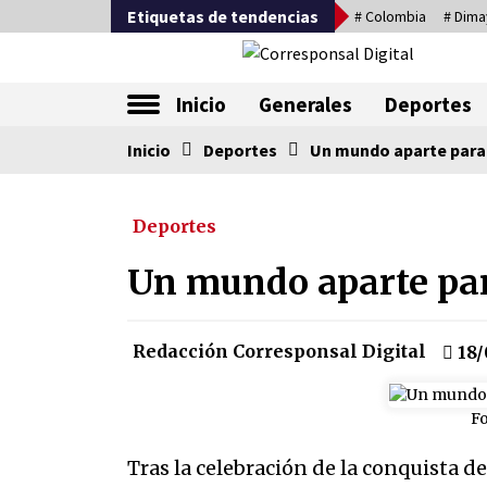
Saltar
Etiquetas de tendencias
# Colombia
# Dima
al
contenido
La nueva alternativa en periodismo
Inicio
Generales
Deportes
Inicio
Tendencia ahora
Deportes
Un mundo aparte para
Deportes
Comienza la era del felino, med
país tiene que tragarse ese sapo
Un mundo aparte par
07/08/2026
Corina Machado y su sed de
Redacción Corresponsal Digital
18/
poder
17/01/2026
Fo
Falcao regresa con el rabo entre
Tras la celebración de la conquista d
las patas