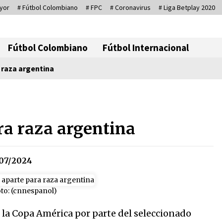
yor
# Fútbol Colombiano
# FPC
# Coronavirus
# Liga Betplay 2020
Corresponsal D
Fútbol Colombiano
Fútbol Internacional
 raza argentina
io
Sin ser abogado del diablo
20/06/2026
a raza argentina
Irán, donde están los pinches
07/2024
grupos feministas
16/01/2026
to: (cnnespanol)
Captura de Maduro, donde
e la Copa América por parte del seleccionado
manda capitán, no manda