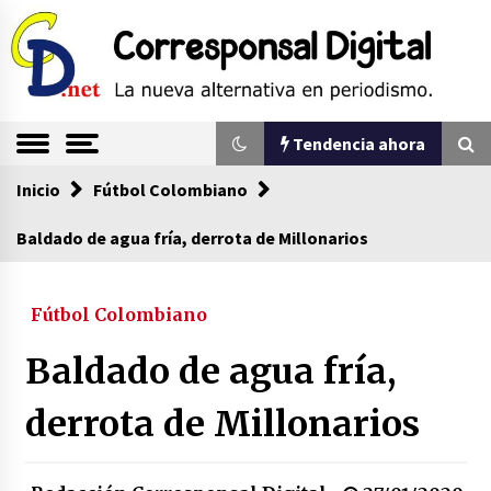
Saltar
al
contenido
La nueva alternativa en periodismo
Corresponsal
Tendencia ahora
Digital
Inicio
Tendencia ahora
Fútbol Colombiano
Baldado de agua fría, derrota de Millonarios
Comienza la era del felino, medio país tiene
que tragarse ese sapo
Fútbol Colombiano
07/08/2026
Baldado de agua fría,
Sin ser abogado del diablo
20/06/2026
derrota de Millonarios
Se eligen los supuestos futuros roedores del