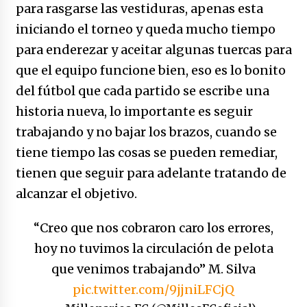
no manda marinero.
para rasgarse las vestiduras, apenas esta
04/01/2026
iniciando el torneo y queda mucho tiempo
para enderezar y aceitar algunas tuercas para
Otro regalo navideño de Petrosky, al caído
caerle
que el equipo funcione bien, eso es lo bonito
31/12/2025
del fútbol que cada partido se escribe una
historia nueva, lo importante es seguir
Que sea un hecho el decreto que quita prima
trabajando y no bajar los brazos, cuando se
de servicios a honorables zánganos
31/12/2025
tiene tiempo las cosas se pueden remediar,
tienen que seguir para adelante tratando de
El aumento del mínimo causa escozor en
alcanzar el objetivo.
pueblo colombiano
31/12/2025
“Creo que nos cobraron caro los errores,
Atlético Nacional se quedó con laCopa
hoy no tuvimos la circulación de pelota
Colombia 2025
que venimos trabajando” M. Silva
17/12/2025
pic.twitter.com/9jjniLFCjQ