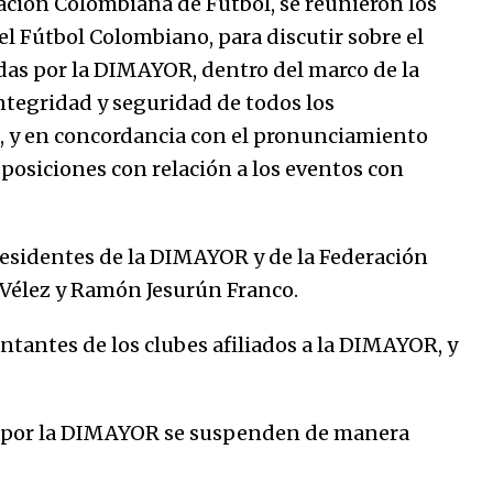
ración Colombiana de Fútbol, se reunieron los
31/12/2025
del Fútbol Colombiano, para discutir sobre el
das por la DIMAYOR, dentro del marco de la
Atlético Nacional se quedó con
laCopa Colombia 2025
ntegridad y seguridad de todos los
17/12/2025
o, y en concordancia con el pronunciamiento
isposiciones con relación a los eventos con
residentes de la DIMAYOR y de la Federación
 Vélez y Ramón Jesurún Franco.
ntantes de los clubes afiliados a la DIMAYOR, y
s por la DIMAYOR se suspenden de manera