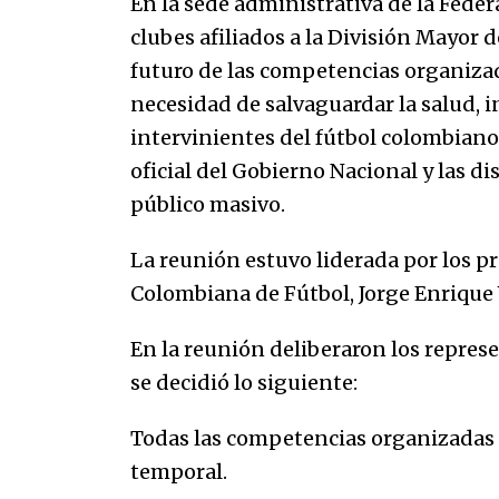
En la sede administrativa de la Fede
marinero.
04/01/2026
clubes afiliados a la División Mayor 
futuro de las competencias organiza
El aumento del mínimo causa
escozor en pueblo colombiano
necesidad de salvaguardar la salud, i
31/12/2025
intervinientes del fútbol colombian
oficial del Gobierno Nacional y las d
público masivo.
La reunión estuvo liderada por los p
Colombiana de Fútbol, Jorge Enrique
En la reunión deliberaron los represe
se decidió lo siguiente:
Todas las competencias organizada
temporal.