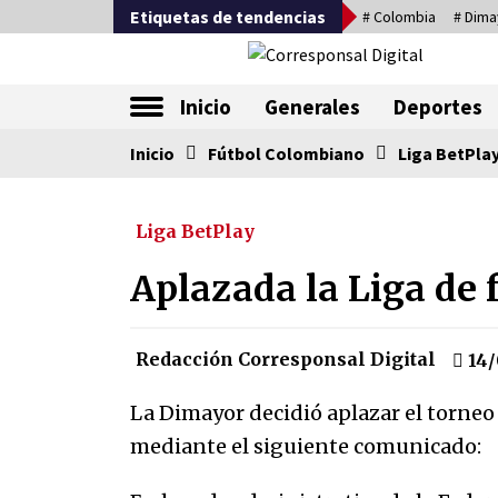
Saltar
Etiquetas de tendencias
# Colombia
# Dima
al
contenido
La nueva alternativa en periodismo
Inicio
Generales
Deportes
Inicio
Tendencia ahora
Fútbol Colombiano
Liga BetPla
Liga BetPlay
Sin ser abogado del diablo
20/06/2026
Aplazada la Liga de
Irán, donde están los pinches
Redacción Corresponsal Digital
14/
grupos feministas
16/01/2026
La Dimayor decidió aplazar el torneo 
mediante el siguiente comunicado:
Captura de Maduro, donde
manda capitán, no manda