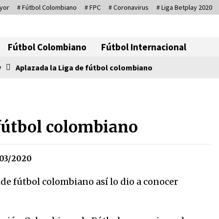
yor
# Fútbol Colombiano
# FPC
# Coronavirus
# Liga Betplay 2020
Corresponsal D
Fútbol Colombiano
Fútbol Internacional
y
Aplazada la Liga de fútbol colombiano
Se eligen los supuestos futuros
roedores del congreso en
 fútbol colombiano
Colombia
08/03/2026
Medellín necesita gobernantes
03/2020
con sentido de pertenencia
15/01/2026
de fútbol colombiano así lo dio a conocer
Otro regalo navideño de
Petrosky, al caído caerle