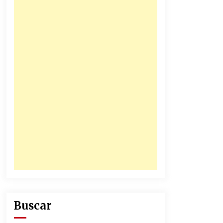
honorables zánganos
31/12/2025
Junior se coronó campeón del
fútbol colombiano
16/12/2025
Buscar