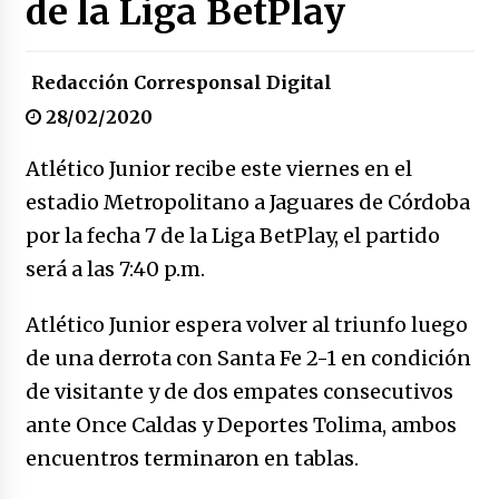
de la Liga BetPlay
17/01/2026
Redacción Corresponsal Digital
Irán, donde están los pinches grupos
feministas
28/02/2020
16/01/2026
Atlético Junior recibe este viernes en el
Medellín necesita gobernantes con sentido
estadio Metropolitano a Jaguares de Córdoba
de pertenencia
15/01/2026
por la fecha 7 de la Liga BetPlay, el partido
será a las 7:40 p.m.
Falcao regresa con el rabo entre las patas
07/01/2026
Atlético Junior espera volver al triunfo luego
de una derrota con Santa Fe 2-1 en condición
Captura de Maduro, donde manda capitán,
de visitante y de dos empates consecutivos
no manda marinero.
ante Once Caldas y Deportes Tolima, ambos
04/01/2026
encuentros terminaron en tablas.
Otro regalo navideño de Petrosky, al caído