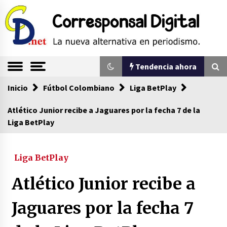
Saltar
al
contenido
La nueva alternativa en periodismo
Corresponsal
Tendencia ahora
Digital
Inicio
Tendencia ahora
Fútbol Colombiano
Liga BetPlay
Atlético Junior recibe a Jaguares por la fecha 7 de la
Liga BetPlay
Sin ser abogado del diablo
20/06/2026
Liga BetPlay
Se eligen los supuestos futuros roedores del
Atlético Junior recibe a
congreso en Colombia
08/03/2026
Jaguares por la fecha 7
Corina Machado y su sed de poder