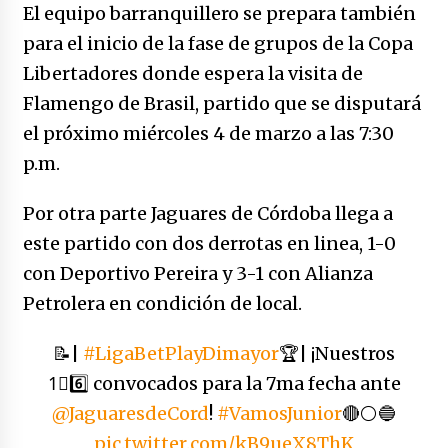
caerle
El equipo barranquillero se prepara también
31/12/2025
para el inicio de la fase de grupos de la Copa
Libertadores donde espera la visita de
Que sea un hecho el decreto que quita prima
de servicios a honorables zánganos
Flamengo de Brasil, partido que se disputará
31/12/2025
el próximo miércoles 4 de marzo a las 7:30
p.m.
El aumento del mínimo causa escozor en
pueblo colombiano
Por otra parte Jaguares de Córdoba llega a
31/12/2025
este partido con dos derrotas en linea, 1-0
Atlético Nacional se quedó con laCopa
con Deportivo Pereira y 3-1 con Alianza
Colombia 2025
Petrolera en condición de local.
17/12/2025
📝|
#LigaBetPlayDimayor
🏆| ¡Nuestros
Junior se coronó campeón del fútbol
colombiano
1⃣6️⃣ convocados para la 7ma fecha ante
16/12/2025
@JaguaresdeCord
!
#VamosJunior
🔴⚪🔵
pic.twitter.com/kB9ueX8ThK