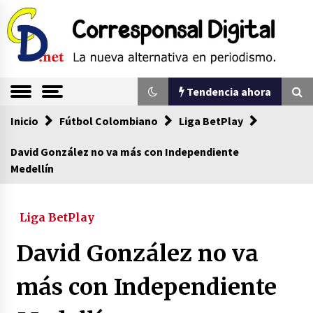
Saltar
al
contenido
La nueva alternativa en periodismo
Corresponsal
Tendencia ahora
Digital
Inicio
Tendencia ahora
Fútbol Colombiano
Liga BetPlay
David González no va más con Independiente
Medellín
Sin ser abogado del diablo
20/06/2026
Liga BetPlay
Se eligen los supuestos futuros roedores del
David González no va
congreso en Colombia
08/03/2026
más con Independiente
Corina Machado y su sed de poder