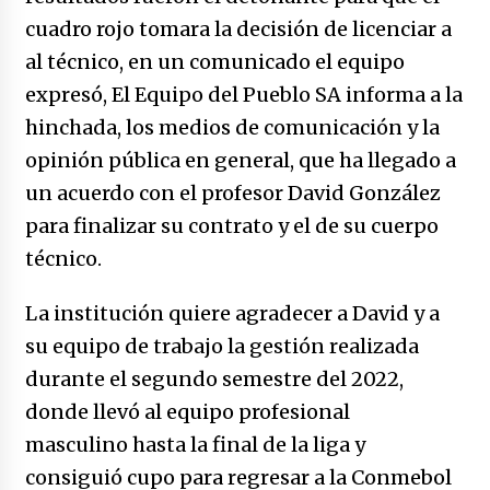
caerle
cuadro rojo tomara la decisión de licenciar a
31/12/2025
al técnico, en un comunicado el equipo
Que sea un hecho el decreto que quita prima
expresó, El Equipo del Pueblo SA informa a la
de servicios a honorables zánganos
hinchada, los medios de comunicación y la
31/12/2025
opinión pública en general, que ha llegado a
El aumento del mínimo causa escozor en
un acuerdo con el profesor David González
pueblo colombiano
para finalizar su contrato y el de su cuerpo
31/12/2025
técnico.
Atlético Nacional se quedó con laCopa
Colombia 2025
La institución quiere agradecer a David y a
17/12/2025
su equipo de trabajo la gestión realizada
durante el segundo semestre del 2022,
Junior se coronó campeón del fútbol
colombiano
donde llevó al equipo profesional
16/12/2025
masculino hasta la final de la liga y
consiguió cupo para regresar a la Conmebol