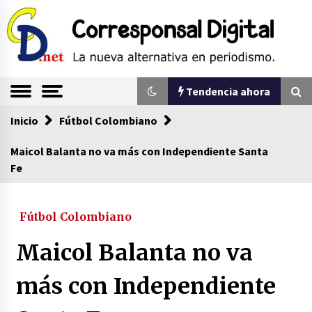
Saltar
al
contenido
La nueva alternativa en periodismo
Corresponsal
Tendencia ahora
Digital
Inicio
Tendencia ahora
Fútbol Colombiano
Maicol Balanta no va más con Independiente Santa
Fe
Comienza la era del felino, medio país tiene
que tragarse ese sapo
07/08/2026
Fútbol Colombiano
Sin ser abogado del diablo
Maicol Balanta no va
20/06/2026
más con Independiente
Se eligen los supuestos futuros roedores del