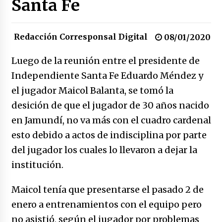
Santa Fe
congreso en Colombia
08/03/2026
Redacción Corresponsal Digital
Corina Machado y su sed de poder
08/01/2020
17/01/2026
Luego de la reunión entre el presidente de
Independiente Santa Fe Eduardo Méndez y
Irán, donde están los pinches grupos
el jugador Maicol Balanta, se tomó la
feministas
16/01/2026
desición de que el jugador de 30 años nacido
en Jamundí, no va más con el cuadro cardenal
Medellín necesita gobernantes con sentido
esto debido a actos de indisciplina por parte
de pertenencia
15/01/2026
del jugador los cuales lo llevaron a dejar la
institución.
Falcao regresa con el rabo entre las patas
07/01/2026
Maicol tenía que presentarse el pasado 2 de
enero a entrenamientos con el equipo pero
Captura de Maduro, donde manda capitán,
no asistió, según el jugador por problemas