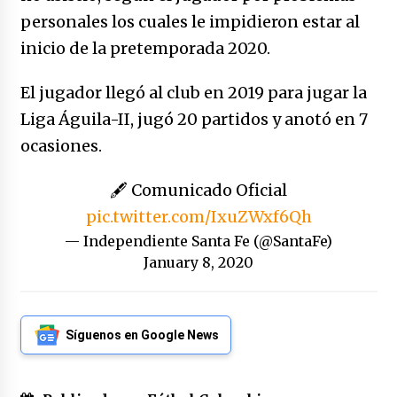
no manda marinero.
personales los cuales le impidieron estar al
04/01/2026
inicio de la pretemporada 2020.
Otro regalo navideño de Petrosky, al caído
caerle
El jugador llegó al club en 2019 para jugar la
31/12/2025
Liga Águila-II, jugó 20 partidos y anotó en 7
ocasiones.
Que sea un hecho el decreto que quita prima
de servicios a honorables zánganos
🖋️ Comunicado Oficial
31/12/2025
pic.twitter.com/IxuZWxf6Qh
El aumento del mínimo causa escozor en
— Independiente Santa Fe (@SantaFe)
pueblo colombiano
January 8, 2020
31/12/2025
Atlético Nacional se quedó con laCopa
Colombia 2025
Síguenos en Google News
17/12/2025