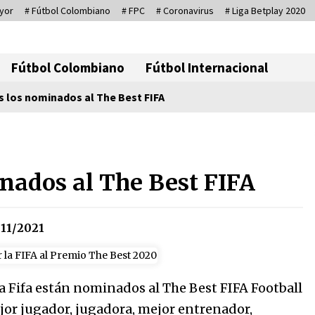
yor
# Fútbol Colombiano
# FPC
# Coronavirus
# Liga Betplay 2020
Corresponsal D
Fútbol Colombiano
Fútbol Internacional
s los nominados al The Best FIFA
io
Sin ser abogado del diablo
20/06/2026
inados al The Best FIFA
Irán, donde están los pinches
11/2021
grupos feministas
16/01/2026
 Fifa están nominados al The Best FIFA Football
Captura de Maduro, donde
manda capitán, no manda
jor jugador, jugadora, mejor entrenador,