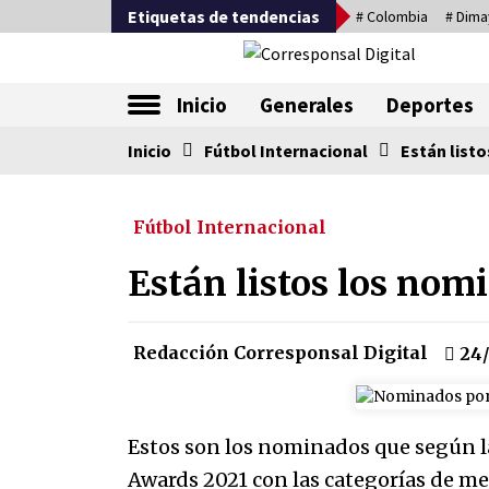
Saltar
Etiquetas de tendencias
# Colombia
# Dima
al
contenido
La nueva alternativa en periodismo
Inicio
Generales
Deportes
Inicio
Tendencia ahora
Fútbol Internacional
Están listo
Fútbol Internacional
Comienza la era del felino, med
país tiene que tragarse ese sapo
Están listos los nom
07/08/2026
Corina Machado y su sed de
Redacción Corresponsal Digital
24/
poder
17/01/2026
Estos son los nominados que según la
Falcao regresa con el rabo entre
las patas
Awards 2021 con las categorías de me