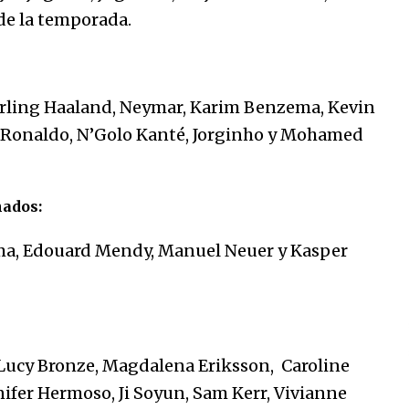
marinero.
de la temporada.
04/01/2026
El aumento del mínimo causa
escozor en pueblo colombiano
31/12/2025
Erling Haaland, Neymar, Karim Benzema, Kevin
o Ronaldo, N’Golo Kanté, Jorginho y Mohamed
ados:
ma, Edouard Mendy, Manuel Neuer y Kasper
 Lucy Bronze, Magdalena Eriksson, Caroline
ifer Hermoso, Ji Soyun, Sam Kerr, Vivianne