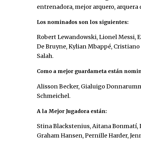
07/01/2026
entrenadora, mejor arquero, arquera 
Los nominados son los siguientes:
Que sea un hecho el decreto que
quita prima de servicios a
honorables zánganos
Robert Lewandowski, Lionel Messi, 
31/12/2025
De Bruyne, Kylian Mbappé, Cristian
Salah.
Como a mejor guardameta están nomin
Alisson Becker, Gialuigo Donnarum
Schmeichel.
A la Mejor Jugadora están:
Stina Blackstenius, Aitana Bonmatí,
Graham Hansen, Pernille Harder, Jenn