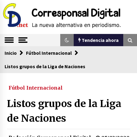
Saltar
al
contenido
La nueva alternativa en periodismo
Corresponsal
Tendencia ahora
Digital
Inicio
Tendencia ahora
Fútbol Internacional
Listos grupos de la Liga de Naciones
Comienza la era del felino, medio país tiene
que tragarse ese sapo
Fútbol Internacional
07/08/2026
Listos grupos de la Liga
Sin ser abogado del diablo
20/06/2026
de Naciones
Se eligen los supuestos futuros roedores del