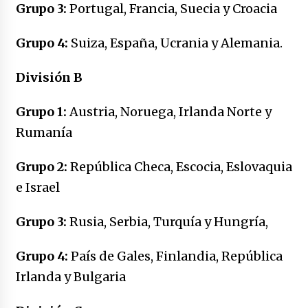
no manda marinero.
Grupo 3:
Portugal, Francia, Suecia y Croacia
04/01/2026
Grupo 4:
Suiza, España, Ucrania y Alemania.
Otro regalo navideño de Petrosky, al caído
caerle
División B
31/12/2025
Grupo 1:
Austria, Noruega, Irlanda Norte y
Que sea un hecho el decreto que quita prima
Rumanía
de servicios a honorables zánganos
31/12/2025
Grupo 2:
República Checa, Escocia, Eslovaquia
El aumento del mínimo causa escozor en
e Israel
pueblo colombiano
31/12/2025
Grupo 3:
Rusia, Serbia, Turquía y Hungría,
Atlético Nacional se quedó con laCopa
Grupo 4:
País de Gales, Finlandia, República
Colombia 2025
17/12/2025
Irlanda y Bulgaria