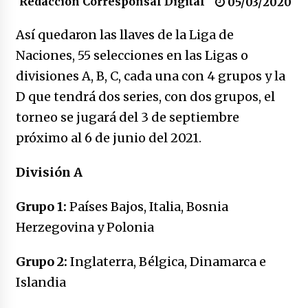
Redacción Corresponsal Digital
congreso en Colombia
05/03/2020
08/03/2026
Así quedaron las llaves de la Liga de
Corina Machado y su sed de poder
Naciones, 55 selecciones en las Ligas o
17/01/2026
divisiones A, B, C, cada una con 4 grupos y la
D que tendrá dos series, con dos grupos, el
Irán, donde están los pinches grupos
torneo se jugará del 3 de septiembre
feministas
próximo al 6 de junio del 2021.
16/01/2026
División A
Medellín necesita gobernantes con sentido
de pertenencia
Grupo 1:
Países Bajos, Italia, Bosnia
15/01/2026
Herzegovina y Polonia
Falcao regresa con el rabo entre las patas
07/01/2026
Grupo 2:
Inglaterra, Bélgica, Dinamarca e
Islandia
Captura de Maduro, donde manda capitán,