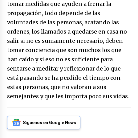
caerle
tomar medidas que ayuden a frenar la
31/12/2025
propagación, todo depende de las
voluntades de las personas, acatando las
Que sea un hecho el decreto que quita prima
de servicios a honorables zánganos
ordenes, los llamados a quedarse en casa no
31/12/2025
salir si no es sumamente necesario, deben
tomar conciencia que son muchos los que
El aumento del mínimo causa escozor en
han caído y si eso no es suficiente para
pueblo colombiano
31/12/2025
sentarse a meditar y reflexionar de lo que
está pasando se ha perdido el tiempo con
Atlético Nacional se quedó con laCopa
estas personas, que no valoran a sus
Colombia 2025
17/12/2025
semejantes y que les importa poco sus vidas.
Junior se coronó campeón del fútbol
colombiano
16/12/2025
Síguenos en Google News