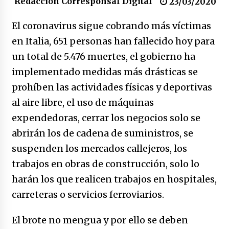
Redacción Corresponsal Digital
23/03/2020
17/01/2026
El coronavirus sigue cobrando más víctimas
Irán, donde están los pinches grupos
en Italia, 651 personas han fallecido hoy para
feministas
un total de 5.476 muertes, el gobierno ha
16/01/2026
implementado medidas más drásticas se
Medellín necesita gobernantes con sentido
prohíben las actividades físicas y deportivas
de pertenencia
al aire libre, el uso de máquinas
15/01/2026
expendedoras, cerrar los negocios solo se
Falcao regresa con el rabo entre las patas
abrirán los de cadena de suministros, se
07/01/2026
suspenden los mercados callejeros, los
trabajos en obras de construcción, solo lo
Captura de Maduro, donde manda capitán,
harán los que realicen trabajos en hospitales,
no manda marinero.
carreteras o servicios ferroviarios.
04/01/2026
El brote no mengua y por ello se deben
Otro regalo navideño de Petrosky, al caído