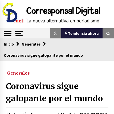
Saltar
al
contenido
La nueva alternativa en periodismo
Corresponsal
Tendencia ahora
Digital
Inicio
Tendencia ahora
Generales
Coronavirus sigue galopante por el mundo
Sin ser abogado del diablo
20/06/2026
Generales
Coronavirus sigue
Se eligen los supuestos futuros roedores del
congreso en Colombia
galopante por el mundo
08/03/2026
Corina Machado y su sed de poder