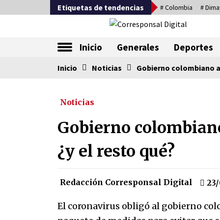
Saltar
Etiquetas de tendencias
# Colombia
# Dima
al
contenido
La nueva alternativa en periodismo
Inicio
Generales
Deportes
Inicio
Tendencia ahora
Noticias
Gobierno colombiano ay
Noticias
Comienza la era del felino, med
país tiene que tragarse ese sapo
Gobierno colombiano
07/08/2026
¿y el resto qué?
Corina Machado y su sed de
poder
17/01/2026
Redacción Corresponsal Digital
23/
Falcao regresa con el rabo entre
El coronavirus obligó al gobierno col
las patas