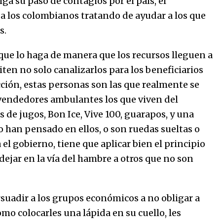
ga su paso de contagios por el país, el
marinero.
04/01/2026
a los colombianos tratando de ayudar a los que
s.
El aumento del mínimo causa
escozor en pueblo colombiano
ue lo haga de manera que los recursos lleguen a
31/12/2025
iten no solo canalizarlos para los beneficiarios
cción, estas personas son las que realmente se
 vendedores ambulantes los que viven del
s de jugos, Bon Ice, Vive 100, guarapos, y una
so han pensado en ellos, o son ruedas sueltas o
 el gobierno, tiene que aplicar bien el principio
dejar en la vía del hambre a otros que no son
rsuadir a los grupos económicos a no obligar a
omo colocarles una lápida en su cuello, les