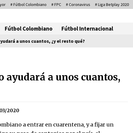
yor
# Fútbol Colombiano
# FPC
# Coronavirus
# Liga Betplay 2020
Corresponsal D
Fútbol Colombiano
Fútbol Internacional
udará a unos cuantos, ¿y el resto qué?
io
Sin ser abogado del diablo
20/06/2026
 ayudará a unos cuantos,
Irán, donde están los pinches
grupos feministas
16/01/2026
03/2020
Captura de Maduro, donde
ombiano a entrar en cuarentena, y a fijar un
manda capitán, no manda