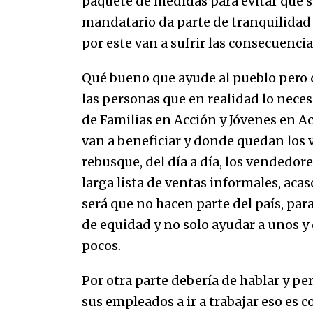
paquete de medidas para evitar que si
07/01/2026
mandatario da parte de tranquilidad 
por este van a sufrir las consecuencia
Que sea un hecho el decreto que
quita prima de servicios a
honorables zánganos
Qué bueno que ayude al pueblo pero q
31/12/2025
las personas que en realidad lo neces
de Familias en Acción y Jóvenes en A
van a beneficiar y donde quedan los
rebusque, del día a día, los vendedore
larga lista de ventas informales, aca
será que no hacen parte del país, para
de equidad y no solo ayudar a unos y 
pocos.
Por otra parte debería de hablar y pe
sus empleados a ir a trabajar eso es c