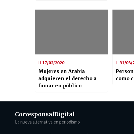
17/02/2020
31/03/
Mujeres en Arabia
Persona
adquieren el derecho a
como c
fumar en público
Corresponsal
Digital
La nueva alternativa en periodismo