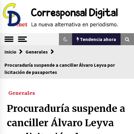
Saltar
al
contenido
La nueva alternativa en periodismo
Corresponsal
Tendencia ahora
Digital
Inicio
Tendencia ahora
Generales
Procuraduría suspende a canciller Álvaro Leyva por
licitación de pasaportes
Comienza la era del felino, medio país tiene
que tragarse ese sapo
07/08/2026
Generales
Sin ser abogado del diablo
Procuraduría suspende a
20/06/2026
canciller Álvaro Leyva
Se eligen los supuestos futuros roedores del