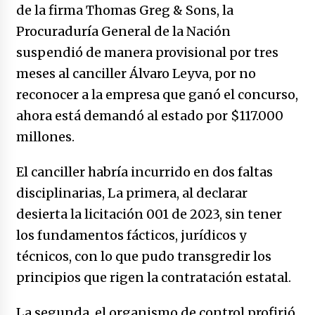
no manda marinero.
de la firma Thomas Greg & Sons, la
04/01/2026
Procuraduría General de la Nación
suspendió de manera provisional por tres
Otro regalo navideño de Petrosky, al caído
caerle
meses al canciller Álvaro Leyva, por no
31/12/2025
reconocer a la empresa que ganó el concurso,
ahora está demandó al estado por $117.000
Que sea un hecho el decreto que quita prima
de servicios a honorables zánganos
millones.
31/12/2025
El canciller habría incurrido en dos faltas
El aumento del mínimo causa escozor en
disciplinarias, La primera, al declarar
pueblo colombiano
desierta la licitación 001 de 2023, sin tener
31/12/2025
los fundamentos fácticos, jurídicos y
Atlético Nacional se quedó con laCopa
técnicos, con lo que pudo transgredir los
Colombia 2025
principios que rigen la contratación estatal.
17/12/2025
La segunda, el organismo de control profirió