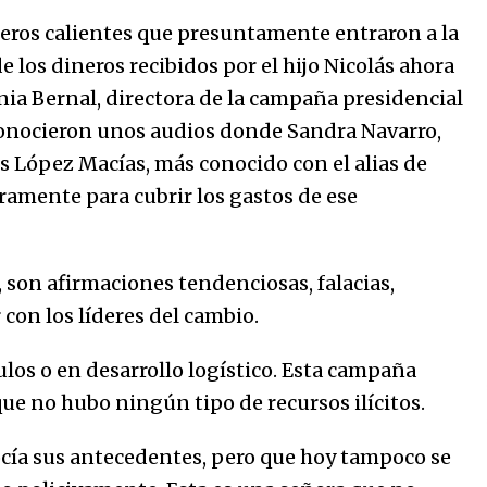
31/12/2025
ineros calientes que presuntamente entraron a la
los dineros recibidos por el hijo Nicolás ahora
Atlético Nacional se quedó con
nia Bernal, directora de la campaña presidencial
laCopa Colombia 2025
17/12/2025
 conocieron unos audios donde Sandra Navarro,
s López Macías, más conocido con el alias de
ramente para cubrir los gastos de ese
, son afirmaciones tendenciosas, falacias,
con los líderes del cambio.
los o en desarrollo logístico. Esta campaña
ue no hubo ningún tipo de recursos ilícitos.
ocía sus antecedentes, pero que hoy tampoco se