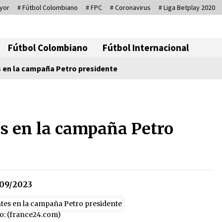
yor
# Fútbol Colombiano
# FPC
# Coronavirus
# Liga Betplay 2020
Corresponsal D
Fútbol Colombiano
Fútbol Internacional
s en la campaña Petro presidente
Se eligen los supuestos futuros
roedores del congreso en
es en la campaña Petro
Colombia
08/03/2026
Medellín necesita gobernantes
con sentido de pertenencia
15/01/2026
09/2023
Otro regalo navideño de
Petrosky, al caído caerle
o: (france24.com)