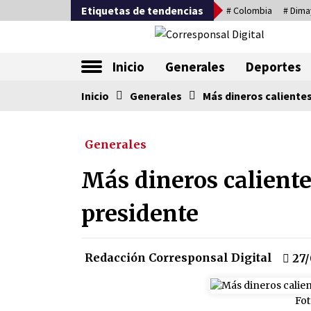
Saltar
Etiquetas de tendencias
# Colombia
# Dima
al
contenido
La nueva alternativa en periodismo
Inicio
Generales
Deportes
Inicio
Tendencia ahora
Generales
Más dineros caliente
Generales
Sin ser abogado del diablo
20/06/2026
Más dineros calient
presidente
Irán, donde están los pinches
grupos feministas
16/01/2026
Redacción Corresponsal Digital
27/
Captura de Maduro, donde
manda capitán, no manda
Fot