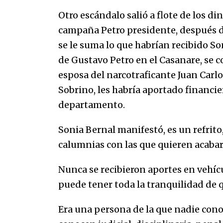
marinero.
04/01/2026
Otro escándalo salió a flote de los d
campaña Petro presidente, después de 
El aumento del mínimo causa
se le suma lo que habrían recibido So
escozor en pueblo colombiano
31/12/2025
de Gustavo Petro en el Casanare, se
esposa del narcotraficante Juan Carlo
Sobrino, les habría aportado financie
departamento.
Sonia Bernal manifestó, es un refrito
calumnias con las que quieren acabar 
Nunca se recibieron aportes en vehícu
puede tener toda la tranquilidad de q
Era una persona de la que nadie con