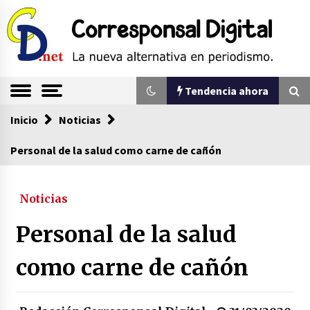
Saltar
al
contenido
La nueva alternativa en periodismo
Corresponsal
Tendencia ahora
Digital
Inicio
Tendencia ahora
Noticias
Personal de la salud como carne de cañón
Sin ser abogado del diablo
20/06/2026
Noticias
Personal de la salud
Se eligen los supuestos futuros roedores del
congreso en Colombia
como carne de cañón
08/03/2026
Corina Machado y su sed de poder