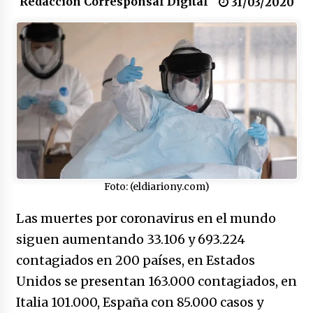
Redacción Corresponsal Digital
31/03/2020
17/01/2026
Irán, donde están los pinches grupos
feministas
16/01/2026
Medellín necesita gobernantes con sentido
de pertenencia
15/01/2026
Falcao regresa con el rabo entre las patas
Foto: (eldiariony.com)
07/01/2026
Las muertes por coronavirus en el mundo
siguen aumentando 33.106 y 693.224
Captura de Maduro, donde manda capitán,
no manda marinero.
contagiados en 200 países, en Estados
04/01/2026
Unidos se presentan 163.000 contagiados, en
Italia 101.000, España con 85.000 casos y
Otro regalo navideño de Petrosky, al caído