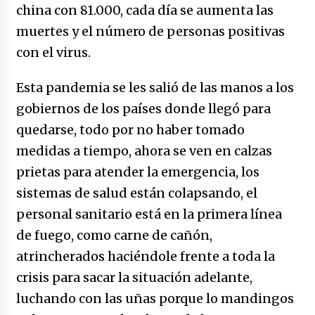
caerle
china con 81.000, cada día se aumenta las
31/12/2025
muertes y el número de personas positivas
con el virus.
Que sea un hecho el decreto que quita prima
de servicios a honorables zánganos
Esta pandemia se les salió de las manos a los
31/12/2025
gobiernos de los países donde llegó para
El aumento del mínimo causa escozor en
quedarse, todo por no haber tomado
pueblo colombiano
medidas a tiempo, ahora se ven en calzas
31/12/2025
prietas para atender la emergencia, los
Atlético Nacional se quedó con laCopa
sistemas de salud están colapsando, el
Colombia 2025
personal sanitario está en la primera línea
17/12/2025
de fuego, como carne de cañón,
Junior se coronó campeón del fútbol
atrincherados haciéndole frente a toda la
colombiano
crisis para sacar la situación adelante,
16/12/2025
luchando con las uñas porque lo mandingos