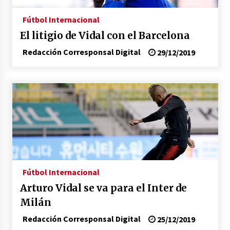
congreso en Colombia
08/03/2026
Fútbol Internacional
El litigio de Vidal con el Barcelona
Corina Machado y su sed de poder
17/01/2026
Redacción Corresponsal Digital
29/12/2019
Irán, donde están los pinches grupos
feministas
16/01/2026
Medellín necesita gobernantes con sentido
de pertenencia
15/01/2026
Fútbol Internacional
Falcao regresa con el rabo entre las patas
Arturo Vidal se va para el Inter de
07/01/2026
Milán
Redacción Corresponsal Digital
25/12/2019
Captura de Maduro, donde manda capitán,