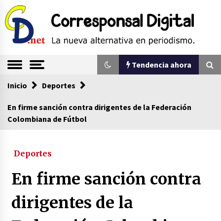
Saltar
al
contenido
La nueva alternativa en periodismo
Corresponsal
Tendencia ahora
Digital
Inicio
Tendencia ahora
Deportes
En firme sanción contra dirigentes de la Federación
Colombiana de Fútbol
Sin ser abogado del diablo
20/06/2026
Deportes
Se eligen los supuestos futuros roedores del
En firme sanción contra
congreso en Colombia
08/03/2026
dirigentes de la
Corina Machado y su sed de poder