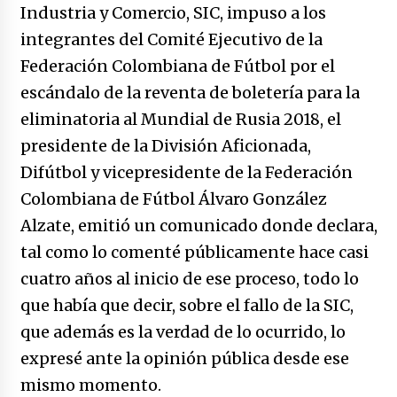
caerle
Industria y Comercio, SIC, impuso a los
31/12/2025
integrantes del Comité Ejecutivo de la
Federación Colombiana de Fútbol por el
Que sea un hecho el decreto que quita prima
de servicios a honorables zánganos
escándalo de la reventa de boletería para la
31/12/2025
eliminatoria al Mundial de Rusia 2018, el
presidente de la División Aficionada,
El aumento del mínimo causa escozor en
pueblo colombiano
Difútbol y vicepresidente de la Federación
31/12/2025
Colombiana de Fútbol Álvaro González
Alzate, emitió un comunicado donde declara,
Atlético Nacional se quedó con laCopa
Colombia 2025
tal como lo comenté públicamente hace casi
17/12/2025
cuatro años al inicio de ese proceso, todo lo
que había que decir, sobre el fallo de la SIC,
Junior se coronó campeón del fútbol
colombiano
que además es la verdad de lo ocurrido, lo
16/12/2025
expresé ante la opinión pública desde ese
mismo momento.