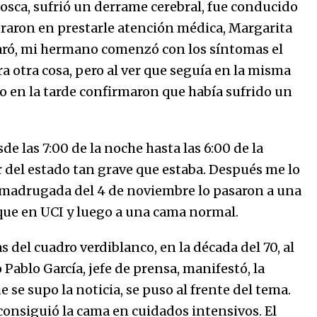
marinero.
osca, sufrió un derrame cerebral, fue conducido
04/01/2026
oraron en prestarle atención médica, Margarita
aró, mi hermano comenzó con los síntomas el
El aumento del mínimo causa
escozor en pueblo colombiano
ra otra cosa, pero al ver que seguía en la misma
31/12/2025
ngo en la tarde confirmaron que había sufrido un
sde las 7:00 de la noche hasta las 6:00 de la
r del estado tan grave que estaba. Después me lo
a madrugada del 4 de noviembre lo pasaron a una
que en UCI y luego a una cama normal.
 del cuadro verdiblanco, en la década del 70, al
 Pablo García, jefe de prensa, manifestó, la
e se supo la noticia, se puso al frente del tema.
 consiguió la cama en cuidados intensivos. El