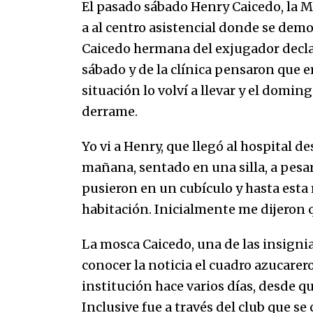
El pasado sábado Henry Caicedo, la M
07/01/2026
a al centro asistencial donde se dem
Caicedo hermana del exjugador decl
Que sea un hecho el decreto que
quita prima de servicios a
sábado y de la clínica pensaron que e
honorables zánganos
situación lo volví a llevar y el domi
31/12/2025
derrame.
Yo vi a Henry, que llegó al hospital de
mañana, sentado en una silla, a pesa
pusieron en un cubículo y hasta est
habitación. Inicialmente me dijeron 
La mosca Caicedo, una de las insignias
conocer la noticia el cuadro azucarero
institución hace varios días, desde qu
Inclusive fue a través del club que se