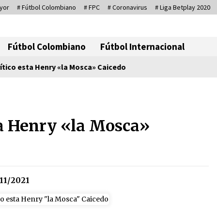
yor
# Fútbol Colombiano
# FPC
# Coronavirus
# Liga Betplay 2020
Corresponsal D
Fútbol Colombiano
Fútbol Internacional
ítico esta Henry «la Mosca» Caicedo
io
Sin ser abogado del diablo
20/06/2026
ta Henry «la Mosca»
Irán, donde están los pinches
grupos feministas
16/01/2026
11/2021
Captura de Maduro, donde
manda capitán, no manda