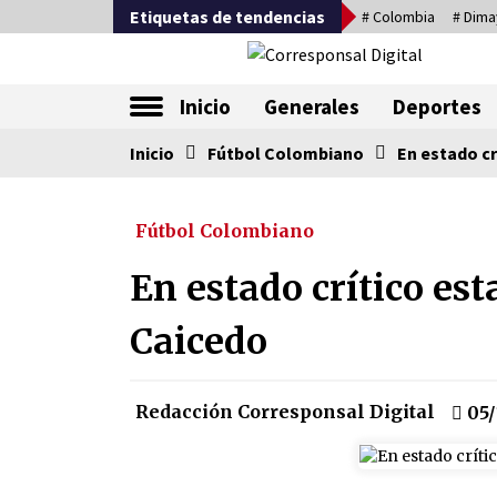
Saltar
Etiquetas de tendencias
# Colombia
# Dima
al
contenido
La nueva alternativa en periodismo
Inicio
Generales
Deportes
Inicio
Tendencia ahora
Fútbol Colombiano
En estado cr
Fútbol Colombiano
Comienza la era del felino, med
país tiene que tragarse ese sapo
En estado crítico es
07/08/2026
Caicedo
Corina Machado y su sed de
poder
17/01/2026
Redacción Corresponsal Digital
05/
Falcao regresa con el rabo entre
las patas