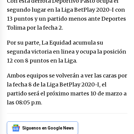
Con esta derrota Deportivo Pasto ocupa el
no manda marinero.
segundo lugar en la Liga BetPlay 2020-I con
04/01/2026
13 puntos y un partido menos ante Deportes
Otro regalo navideño de Petrosky, al caído
Tolima por la fecha 2.
caerle
31/12/2025
Por su parte, La Equidad acumula su
segunda victoria en linea y ocupa la posición
Que sea un hecho el decreto que quita prima
de servicios a honorables zánganos
12 con 8 puntos en la Liga.
31/12/2025
Ambos equipos se volverán a ver las caras por
El aumento del mínimo causa escozor en
la fecha 8 de la Liga BetPlay 2020-I, el
pueblo colombiano
31/12/2025
partido será el próximo martes 10 de marzo a
las 08:05 p.m.
Atlético Nacional se quedó con laCopa
Colombia 2025
17/12/2025
Síguenos en Google News