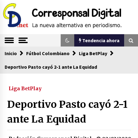
Saltar
al
contenido
La nueva alternativa en periodismo
Corresponsal
Tendencia ahora
Digital
Inicio
Tendencia ahora
Fútbol Colombiano
Liga BetPlay
Deportivo Pasto cayó 2-1 ante La Equidad
Comienza la era del felino, medio país tiene
que tragarse ese sapo
Liga BetPlay
07/08/2026
Deportivo Pasto cayó 2-1
Sin ser abogado del diablo
20/06/2026
ante La Equidad
Se eligen los supuestos futuros roedores del