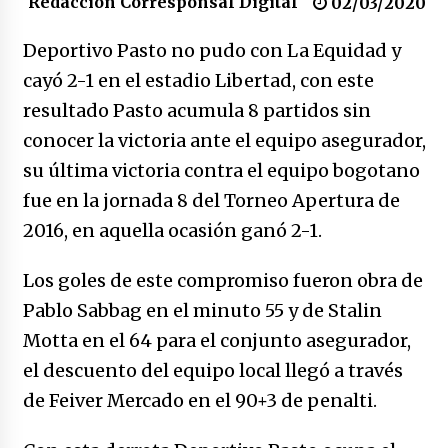
Redacción Corresponsal Digital
congreso en Colombia
02/03/2020
08/03/2026
Deportivo Pasto no pudo con La Equidad y
Corina Machado y su sed de poder
cayó 2-1 en el estadio Libertad, con este
17/01/2026
resultado Pasto acumula 8 partidos sin
conocer la victoria ante el equipo asegurador,
Irán, donde están los pinches grupos
su última victoria contra el equipo bogotano
feministas
fue en la jornada 8 del Torneo Apertura de
16/01/2026
2016, en aquella ocasión ganó 2-1.
Medellín necesita gobernantes con sentido
de pertenencia
Los goles de este compromiso fueron obra de
15/01/2026
Pablo Sabbag en el minuto 55 y de Stalin
Motta en el 64 para el conjunto asegurador,
Falcao regresa con el rabo entre las patas
el descuento del equipo local llegó a través
07/01/2026
de Feiver Mercado en el 90+3 de penalti.
Captura de Maduro, donde manda capitán,