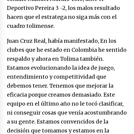
no manda marinero.
Deportivo Pereira 3 -2, los malos resultado
04/01/2026
hacen que el estratega no siga más con el
Otro regalo navideño de Petrosky, al caído
cuadro tolimense.
caerle
31/12/2025
Juan Cruz Real, había manifestado, En los
clubes que he estado en Colombia he sentido
Que sea un hecho el decreto que quita prima
de servicios a honorables zánganos
respaldo y ahora en Tolima también.
31/12/2025
Estamos evolucionando la idea de juego,
entendimiento y competitividad que
El aumento del mínimo causa escozor en
pueblo colombiano
debemos tener. Tenemos que mejorar la
31/12/2025
eficacia porque creamos demasiado. Este
equipo en el último año no le tocó clasificar,
Atlético Nacional se quedó con laCopa
Colombia 2025
ni conseguir cosas que venía acostumbrando
17/12/2025
a su gente. Estamos convencidos de la
decisión que tomamos y estamos en la