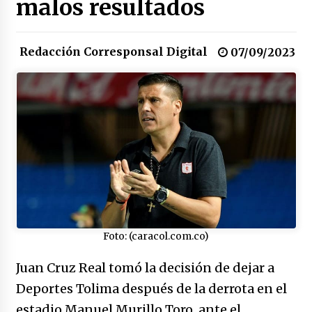
malos resultados
congreso en Colombia
08/03/2026
Redacción Corresponsal Digital
Corina Machado y su sed de poder
07/09/2023
17/01/2026
Irán, donde están los pinches grupos
feministas
16/01/2026
Medellín necesita gobernantes con sentido
de pertenencia
15/01/2026
Foto: (caracol.com.co)
Falcao regresa con el rabo entre las patas
07/01/2026
Juan Cruz Real tomó la decisión de dejar a
Deportes Tolima después de la derrota en el
Captura de Maduro, donde manda capitán,
estadio Manuel Murillo Toro, ante el