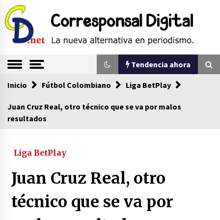
Saltar
al
contenido
La nueva alternativa en periodismo
Corresponsal
Tendencia ahora
Digital
Inicio
Tendencia ahora
Fútbol Colombiano
Liga BetPlay
Juan Cruz Real, otro técnico que se va por malos
resultados
Comienza la era del felino, medio país tiene
que tragarse ese sapo
07/08/2026
Liga BetPlay
Sin ser abogado del diablo
Juan Cruz Real, otro
20/06/2026
técnico que se va por
Se eligen los supuestos futuros roedores del