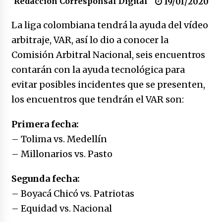
Redacción Corresponsal Digital
19/01/2020
17/01/2026
La liga colombiana tendrá la ayuda del vídeo
Irán, donde están los pinches grupos
arbitraje, VAR, así lo dio a conocer la
feministas
Comisión Arbitral Nacional, seis encuentros
16/01/2026
contarán con la ayuda tecnológica para
Medellín necesita gobernantes con sentido
evitar posibles incidentes que se presenten,
de pertenencia
los encuentros que tendrán el VAR son:
15/01/2026
Primera fecha:
Falcao regresa con el rabo entre las patas
– Tolima vs. Medellín
07/01/2026
– Millonarios vs. Pasto
Captura de Maduro, donde manda capitán,
Segunda fecha:
no manda marinero.
– Boyacá Chicó vs. Patriotas
04/01/2026
– Equidad vs. Nacional
Otro regalo navideño de Petrosky, al caído