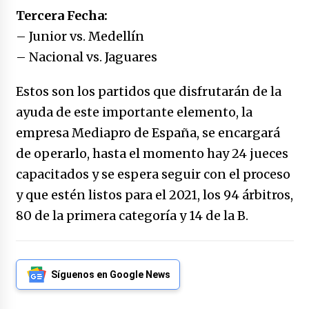
caerle
Tercera Fecha:
31/12/2025
– Junior vs. Medellín
– Nacional vs. Jaguares
Que sea un hecho el decreto que quita prima
de servicios a honorables zánganos
31/12/2025
Estos son los partidos que disfrutarán de la
ayuda de este importante elemento, la
El aumento del mínimo causa escozor en
empresa Mediapro de España, se encargará
pueblo colombiano
31/12/2025
de operarlo, hasta el momento hay 24 jueces
capacitados y se espera seguir con el proceso
Atlético Nacional se quedó con laCopa
y que estén listos para el 2021, los 94 árbitros,
Colombia 2025
17/12/2025
80 de la primera categoría y 14 de la B.
Junior se coronó campeón del fútbol
colombiano
16/12/2025
Síguenos en Google News