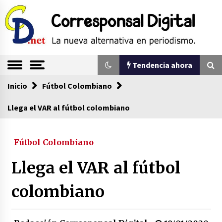
Saltar
al
contenido
La nueva alternativa en periodismo
Corresponsal
Tendencia ahora
Digital
Inicio
Tendencia ahora
Fútbol Colombiano
Llega el VAR al fútbol colombiano
Sin ser abogado del diablo
20/06/2026
Fútbol Colombiano
Llega el VAR al fútbol
Se eligen los supuestos futuros roedores del
congreso en Colombia
colombiano
08/03/2026
Corina Machado y su sed de poder