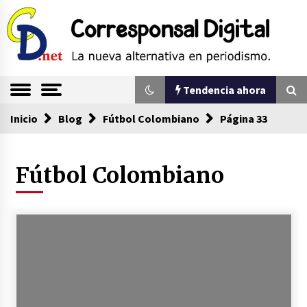
Saltar
al
contenido
La nueva alternativa en periodismo
Corresponsal
Tendencia ahora
Digital
Inicio
Tendencia ahora
Blog
Fútbol Colombiano
Página 33
Fútbol Colombiano
Sin ser abogado del diablo
20/06/2026
Se eligen los supuestos futuros roedores del
congreso en Colombia
08/03/2026
Corina Machado y su sed de poder