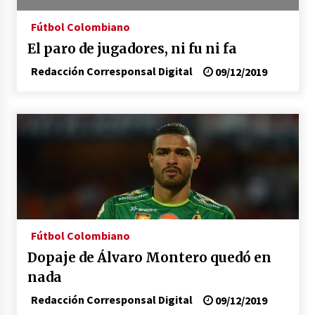
17/01/2026
Fútbol Colombiano
El paro de jugadores, ni fu ni fa
Irán, donde están los pinches grupos
feministas
Redacción Corresponsal Digital
09/12/2019
16/01/2026
Medellín necesita gobernantes con sentido
de pertenencia
15/01/2026
Falcao regresa con el rabo entre las patas
07/01/2026
Fútbol Colombiano
Captura de Maduro, donde manda capitán,
Dopaje de Álvaro Montero quedó en
no manda marinero.
04/01/2026
nada
Redacción Corresponsal Digital
09/12/2019
Otro regalo navideño de Petrosky, al caído