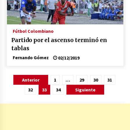
Fútbol Colombiano
Partido por el ascenso terminó en
tablas
Fernando Gómez
02/12/2019
Paginación
Anterior
1
…
29
30
31
de
32
33
34
Siguiente
entradas