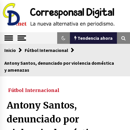
Saltar
al
contenido
La nueva alternativa en periodismo
Corresponsal
Tendencia ahora
Digital
Inicio
Tendencia ahora
Fútbol Internacional
Antony Santos, denunciado por violencia doméstica
y amenazas
Comienza la era del felino, medio país tiene
que tragarse ese sapo
07/08/2026
Fútbol Internacional
Sin ser abogado del diablo
Antony Santos,
20/06/2026
denunciado por
Se eligen los supuestos futuros roedores del