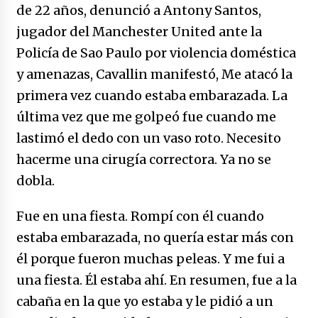
no manda marinero.
de 22 años, denunció a Antony Santos,
04/01/2026
jugador del Manchester United ante la
Policía de Sao Paulo por violencia doméstica
Otro regalo navideño de Petrosky, al caído
caerle
y amenazas, Cavallin manifestó, Me atacó la
31/12/2025
primera vez cuando estaba embarazada. La
última vez que me golpeó fue cuando me
Que sea un hecho el decreto que quita prima
de servicios a honorables zánganos
lastimó el dedo con un vaso roto. Necesito
31/12/2025
hacerme una cirugía correctora. Ya no se
dobla.
El aumento del mínimo causa escozor en
pueblo colombiano
Fue en una fiesta. Rompí con él cuando
31/12/2025
estaba embarazada, no quería estar más con
Atlético Nacional se quedó con laCopa
él porque fueron muchas peleas. Y me fui a
Colombia 2025
una fiesta. Él estaba ahí. En resumen, fue a la
17/12/2025
cabaña en la que yo estaba y le pidió a un