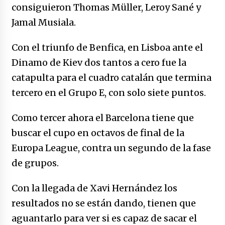
caerle
consiguieron Thomas Müller, Leroy Sané y
31/12/2025
Jamal Musiala.
Que sea un hecho el decreto que quita prima
Con el triunfo de Benfica, en Lisboa ante el
de servicios a honorables zánganos
Dinamo de Kiev dos tantos a cero fue la
31/12/2025
catapulta para el cuadro catalán que termina
El aumento del mínimo causa escozor en
tercero en el Grupo E, con solo siete puntos.
pueblo colombiano
31/12/2025
Como tercer ahora el Barcelona tiene que
Atlético Nacional se quedó con laCopa
buscar el cupo en octavos de final de la
Colombia 2025
Europa League, contra un segundo de la fase
17/12/2025
de grupos.
Junior se coronó campeón del fútbol
colombiano
Con la llegada de Xavi Hernández los
16/12/2025
resultados no se están dando, tienen que
aguantarlo para ver si es capaz de sacar el