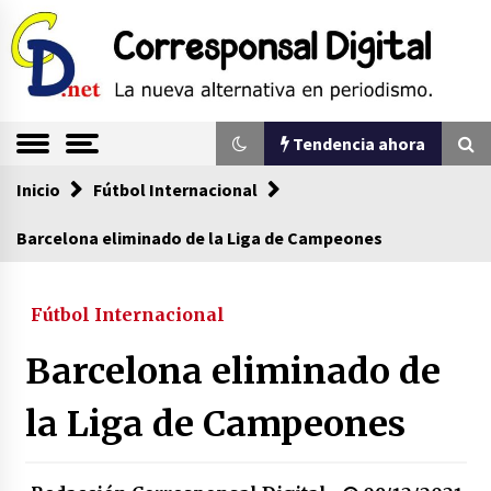
Saltar
al
contenido
La nueva alternativa en periodismo
Corresponsal
Tendencia ahora
Digital
Inicio
Tendencia ahora
Fútbol Internacional
Barcelona eliminado de la Liga de Campeones
Sin ser abogado del diablo
20/06/2026
Fútbol Internacional
Barcelona eliminado de
Se eligen los supuestos futuros roedores del
congreso en Colombia
la Liga de Campeones
08/03/2026
Corina Machado y su sed de poder