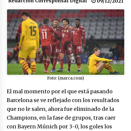
Redacción Corresponsal Digital
09/12/2021
17/01/2026
Irán, donde están los pinches grupos
feministas
16/01/2026
Medellín necesita gobernantes con sentido
de pertenencia
15/01/2026
Falcao regresa con el rabo entre las patas
Foto: (marca.com)
07/01/2026
El mal momento por el que está pasando
Barcelona se ve reflejado con los resultados
Captura de Maduro, donde manda capitán,
no manda marinero.
que no le salen, ahora fue eliminado de la
04/01/2026
Champions, en la fase de grupos, tras caer
con Bayern Múnich por 3-0, los goles los
Otro regalo navideño de Petrosky, al caído