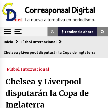
Saltar
al
contenido
La nueva alternativa en periodismo
Corresponsal
Tendencia ahora
Digital
Inicio
Tendencia ahora
Fútbol Internacional
Chelsea y Liverpool disputarán la Copa de Inglaterra
Comienza la era del felino, medio país tiene
que tragarse ese sapo
Fútbol Internacional
07/08/2026
Chelsea y Liverpool
Sin ser abogado del diablo
20/06/2026
disputarán la Copa de
Inglaterra
Se eligen los supuestos futuros roedores del