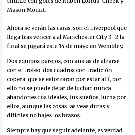
triunfo con goles de Ruben Loftus-Cheek y
no manda marinero.
Mason Mount.
04/01/2026
Otro regalo navideño de Petrosky, al caído
Ahora se verán las caras, son el Liverpool que
caerle
llega tras vencer a al Manchester City 3 -2 la
31/12/2025
final se jugará este 14 de mayo en Wembley.
Que sea un hecho el decreto que quita prima
de servicios a honorables zánganos
Dos equipos parejos, con ansias de alzarse
31/12/2025
con el trofeo, dos cuadros con tradición
copera, que se esforzaron por estar allí, por
El aumento del mínimo causa escozor en
pueblo colombiano
ello no se puede dejar de luchar, nunca
31/12/2025
abandones tus ideales, tus sueños, lucha por
ellos, aunque las cosas las veas duras y
Atlético Nacional se quedó con laCopa
Colombia 2025
difíciles no bajes los brazos.
17/12/2025
Siempre hay que seguir adelante, es verdad