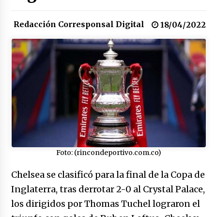
congreso en Colombia
08/03/2026
Redacción Corresponsal Digital
18/04/2022
Corina Machado y su sed de poder
17/01/2026
Irán, donde están los pinches grupos
feministas
16/01/2026
Medellín necesita gobernantes con sentido
de pertenencia
15/01/2026
Foto: (rincondeportivo.com.co)
Falcao regresa con el rabo entre las patas
Chelsea se clasificó para la final de la Copa de
07/01/2026
Inglaterra, tras derrotar 2-0 al Crystal Palace,
los dirigidos por Thomas Tuchel lograron el
Captura de Maduro, donde manda capitán,