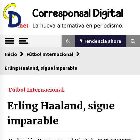
Saltar
al
contenido
La nueva alternativa en periodismo
Corresponsal
Tendencia ahora
Digital
Inicio
Tendencia ahora
Fútbol Internacional
Erling Haaland, sigue imparable
Comienza la era del felino, medio país tiene
que tragarse ese sapo
Fútbol Internacional
07/08/2026
Erling Haaland, sigue
Sin ser abogado del diablo
20/06/2026
imparable
Se eligen los supuestos futuros roedores del