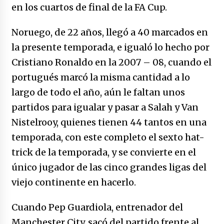
no manda marinero.
en los cuartos de final de la FA Cup.
04/01/2026
Noruego, de 22 años, llegó a 40 marcados en
Otro regalo navideño de Petrosky, al caído
la presente temporada, e igualó lo hecho por
caerle
Cristiano Ronaldo en la 2007 – 08, cuando el
31/12/2025
portugués marcó la misma cantidad a lo
Que sea un hecho el decreto que quita prima
largo de todo el año, aún le faltan unos
de servicios a honorables zánganos
partidos para igualar y pasar a Salah y Van
31/12/2025
Nistelrooy, quienes tienen 44 tantos en una
El aumento del mínimo causa escozor en
temporada, con este completo el sexto hat-
pueblo colombiano
trick de la temporada, y se convierte en el
31/12/2025
único jugador de las cinco grandes ligas del
Atlético Nacional se quedó con laCopa
viejo continente en hacerlo.
Colombia 2025
17/12/2025
Cuando Pep Guardiola, entrenador del
Manchester City, sacó del partido frente al