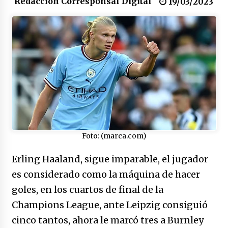
Redacción Corresponsal Digital
congreso en Colombia
19/03/2023
08/03/2026
Corina Machado y su sed de poder
17/01/2026
Irán, donde están los pinches grupos
feministas
16/01/2026
Medellín necesita gobernantes con sentido
Foto: (marca.com)
de pertenencia
15/01/2026
Erling Haaland, sigue imparable, el jugador
es considerado como la máquina de hacer
Falcao regresa con el rabo entre las patas
goles, en los cuartos de final de la
07/01/2026
Champions League, ante Leipzig consiguió
cinco tantos, ahora le marcó tres a Burnley
Captura de Maduro, donde manda capitán,