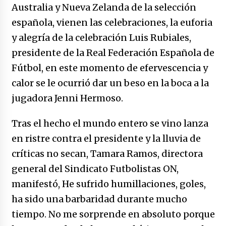
no manda marinero.
Australia y Nueva Zelanda de la selección
04/01/2026
española, vienen las celebraciones, la euforia
y alegría de la celebración Luis Rubiales,
Otro regalo navideño de Petrosky, al caído
caerle
presidente de la Real Federación Española de
31/12/2025
Fútbol, en este momento de efervescencia y
calor se le ocurrió dar un beso en la boca a la
Que sea un hecho el decreto que quita prima
de servicios a honorables zánganos
jugadora Jenni Hermoso.
31/12/2025
Tras el hecho el mundo entero se vino lanza
El aumento del mínimo causa escozor en
en ristre contra el presidente y la lluvia de
pueblo colombiano
críticas no secan, Tamara Ramos, directora
31/12/2025
general del Sindicato Futbolistas ON,
Atlético Nacional se quedó con laCopa
manifestó, He sufrido humillaciones, goles,
Colombia 2025
ha sido una barbaridad durante mucho
17/12/2025
tiempo. No me sorprende en absoluto porque