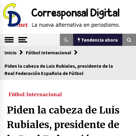
Saltar
al
contenido
La nueva alternativa en periodismo
Corresponsal
Tendencia ahora
Digital
Inicio
Tendencia ahora
Fútbol Internacional
Piden la cabeza de Luis Rubiales, presidente de la
Real Federación Española de Fútbol
Comienza la era del felino, medio país tiene
que tragarse ese sapo
07/08/2026
Fútbol Internacional
Sin ser abogado del diablo
Piden la cabeza de Luis
20/06/2026
Rubiales, presidente de
Se eligen los supuestos futuros roedores del