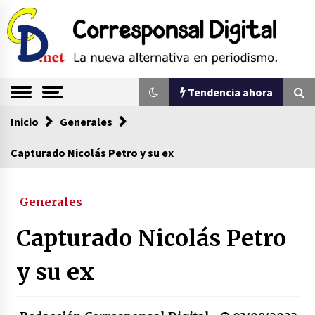
Saltar
al
contenido
La nueva alternativa en periodismo
Corresponsal
Tendencia ahora
Digital
Inicio
Tendencia ahora
Generales
Capturado Nicolás Petro y su ex
Comienza la era del felino, medio país tiene
que tragarse ese sapo
Generales
07/08/2026
Capturado Nicolás Petro
Sin ser abogado del diablo
20/06/2026
y su ex
Se eligen los supuestos futuros roedores del