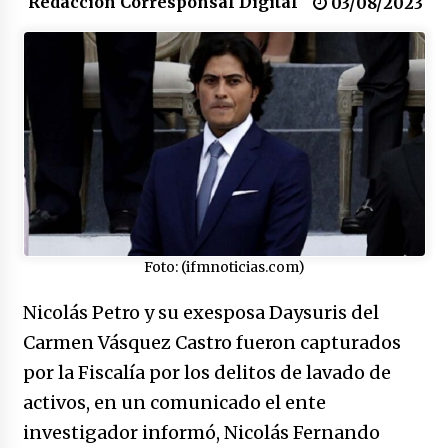
Redacción Corresponsal Digital
congreso en Colombia
03/08/2023
08/03/2026
Corina Machado y su sed de poder
17/01/2026
Irán, donde están los pinches grupos
feministas
16/01/2026
Medellín necesita gobernantes con sentido
Foto: (ifmnoticias.com)
de pertenencia
15/01/2026
Nicolás Petro y su exesposa Daysuris del
Carmen Vásquez Castro fueron capturados
Falcao regresa con el rabo entre las patas
por la Fiscalía por los delitos de lavado de
07/01/2026
activos, en un comunicado el ente
investigador informó, Nicolás Fernando
Captura de Maduro, donde manda capitán,