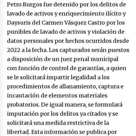
no manda marinero.
Petro Burgos fue detenido por los delitos de
04/01/2026
lavado de activos y enriquecimiento ilícito y
Daysuris del Carmen Vásquez Castro por los
Otro regalo navideño de Petrosky, al caído
caerle
punibles de lavado de activos y violación de
31/12/2025
datos personales por hechos ocurridos desde
2022 a la fecha. Los capturados serán puestos
Que sea un hecho el decreto que quita prima
de servicios a honorables zánganos
a disposición de un juez penal municipal
31/12/2025
con función de control de garantías, a quien
se le solicitará impartir legalidad a los
El aumento del mínimo causa escozor en
pueblo colombiano
procedimientos de allanamiento, captura e
31/12/2025
incautación de elementos materiales
probatorios. De igual manera, se formulará
Atlético Nacional se quedó con laCopa
Colombia 2025
imputación por los delitos ya citados y se
17/12/2025
solicitará una medida restrictiva de la
libertad. Esta información se publica por