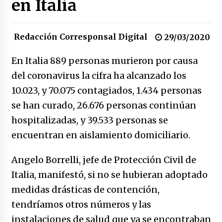
en Italia
17/01/2026
Redacción Corresponsal Digital
Irán, donde están los pinches grupos
29/03/2020
feministas
16/01/2026
En Italia 889 personas murieron por causa
del coronavirus la cifra ha alcanzado los
Medellín necesita gobernantes con sentido
10.023, y 70.075 contagiados, 1.434 personas
de pertenencia
15/01/2026
se han curado, 26.676 personas continúan
hospitalizadas, y 39.533 personas se
Falcao regresa con el rabo entre las patas
encuentran en aislamiento domiciliario.
07/01/2026
Angelo Borrelli, jefe de Protección Civil de
Captura de Maduro, donde manda capitán,
Italia, manifestó, si no se hubieran adoptado
no manda marinero.
medidas drásticas de contención,
04/01/2026
tendríamos otros números y las
Otro regalo navideño de Petrosky, al caído
instalaciones de salud que ya se encontraban