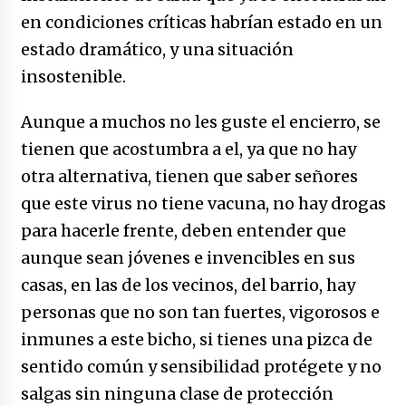
caerle
en condiciones críticas habrían estado en un
31/12/2025
estado dramático, y una situación
Que sea un hecho el decreto que quita prima
insostenible.
de servicios a honorables zánganos
31/12/2025
Aunque a muchos no les guste el encierro, se
tienen que acostumbra a el, ya que no hay
El aumento del mínimo causa escozor en
pueblo colombiano
otra alternativa, tienen que saber señores
31/12/2025
que este virus no tiene vacuna, no hay drogas
para hacerle frente, deben entender que
Atlético Nacional se quedó con laCopa
Colombia 2025
aunque sean jóvenes e invencibles en sus
17/12/2025
casas, en las de los vecinos, del barrio, hay
personas que no son tan fuertes, vigorosos e
Junior se coronó campeón del fútbol
inmunes a este bicho, si tienes una pizca de
colombiano
16/12/2025
sentido común y sensibilidad protégete y no
salgas sin ninguna clase de protección