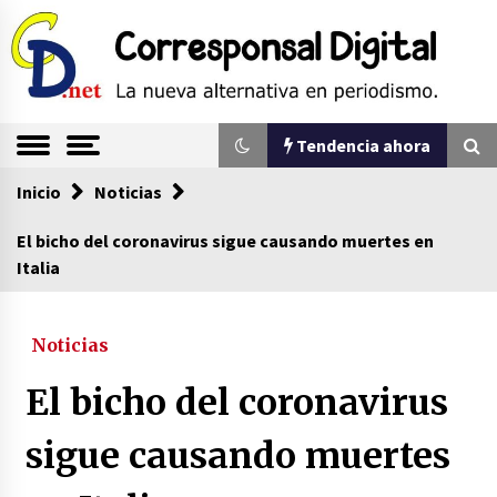
Saltar
al
contenido
La nueva alternativa en periodismo
Corresponsal
Tendencia ahora
Digital
Inicio
Tendencia ahora
Noticias
El bicho del coronavirus sigue causando muertes en
Italia
Sin ser abogado del diablo
20/06/2026
Noticias
Se eligen los supuestos futuros roedores del
El bicho del coronavirus
congreso en Colombia
08/03/2026
sigue causando muertes
Corina Machado y su sed de poder