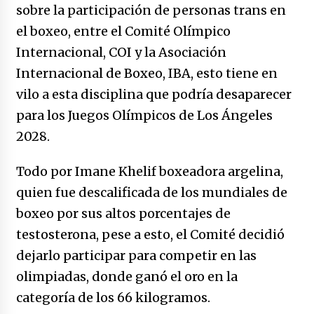
no manda marinero.
sobre la participación de personas trans en
04/01/2026
el boxeo, entre el Comité Olímpico
Internacional, COI y la Asociación
Otro regalo navideño de Petrosky, al caído
caerle
Internacional de Boxeo, IBA, esto tiene en
31/12/2025
vilo a esta disciplina que podría desaparecer
para los Juegos Olímpicos de Los Ángeles
Que sea un hecho el decreto que quita prima
de servicios a honorables zánganos
2028.
31/12/2025
Todo por Imane Khelif boxeadora argelina,
El aumento del mínimo causa escozor en
quien fue descalificada de los mundiales de
pueblo colombiano
boxeo por sus altos porcentajes de
31/12/2025
testosterona, pese a esto, el Comité decidió
Atlético Nacional se quedó con laCopa
dejarlo participar para competir en las
Colombia 2025
olimpiadas, donde ganó el oro en la
17/12/2025
categoría de los 66 kilogramos.