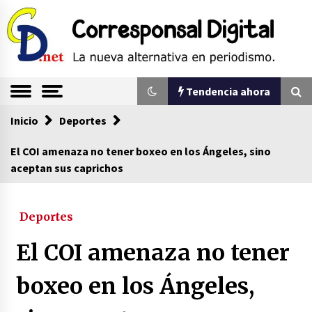
Saltar
al
contenido
La nueva alternativa en periodismo
Corresponsal
Tendencia ahora
Digital
Inicio
Tendencia ahora
Deportes
El COI amenaza no tener boxeo en los Ángeles, sino
aceptan sus caprichos
Comienza la era del felino, medio país tiene
que tragarse ese sapo
07/08/2026
Deportes
Sin ser abogado del diablo
El COI amenaza no tener
20/06/2026
boxeo en los Ángeles,
Se eligen los supuestos futuros roedores del