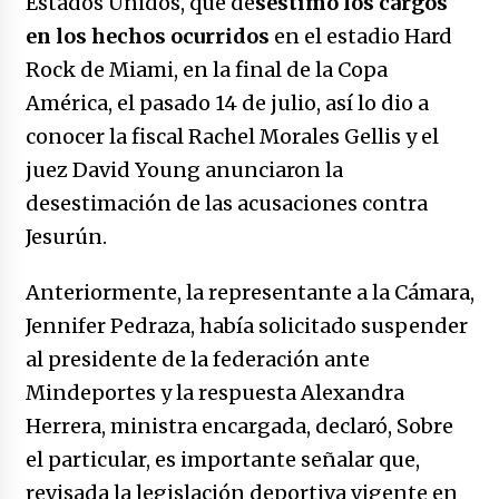
Estados Unidos, que de
sestimó los cargos
no manda marinero.
en los hechos ocurridos
en el estadio Hard
04/01/2026
Rock de Miami, en la final de la Copa
Otro regalo navideño de Petrosky, al caído
América, el pasado 14 de julio, así lo dio a
caerle
conocer la fiscal Rachel Morales Gellis y el
31/12/2025
juez David Young anunciaron la
Que sea un hecho el decreto que quita prima
desestimación de las acusaciones contra
de servicios a honorables zánganos
Jesurún.
31/12/2025
Anteriormente, la representante a la Cámara,
El aumento del mínimo causa escozor en
pueblo colombiano
Jennifer Pedraza, había solicitado suspender
31/12/2025
al presidente de la federación ante
Mindeportes y la respuesta Alexandra
Atlético Nacional se quedó con laCopa
Colombia 2025
Herrera, ministra encargada, declaró, Sobre
17/12/2025
el particular, es importante señalar que,
revisada la legislación deportiva vigente en