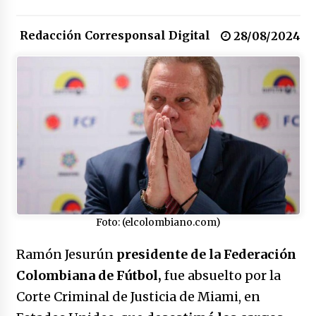
congreso en Colombia
08/03/2026
Redacción Corresponsal Digital
28/08/2024
Corina Machado y su sed de poder
17/01/2026
Irán, donde están los pinches grupos
feministas
16/01/2026
Medellín necesita gobernantes con sentido
de pertenencia
15/01/2026
Foto: (elcolombiano.com)
Falcao regresa con el rabo entre las patas
Ramón Jesurún
presidente de la Federación
07/01/2026
Colombiana de Fútbol,
fue absuelto por la
Corte Criminal de Justicia de Miami, en
Captura de Maduro, donde manda capitán,