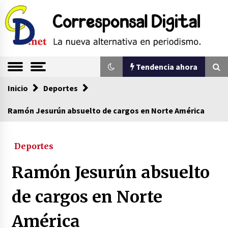
Saltar
al
contenido
La nueva alternativa en periodismo
Corresponsal
Tendencia ahora
Digital
Inicio
Tendencia ahora
Deportes
Ramón Jesurún absuelto de cargos en Norte América
Comienza la era del felino, medio país tiene
que tragarse ese sapo
Deportes
07/08/2026
Ramón Jesurún absuelto
Sin ser abogado del diablo
20/06/2026
de cargos en Norte
América
Se eligen los supuestos futuros roedores del