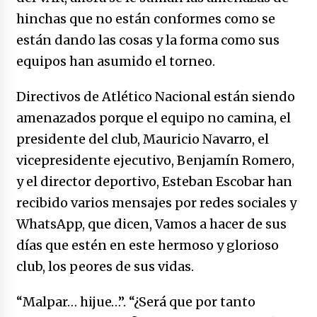
caerle
hinchas que no están conformes como se
31/12/2025
están dando las cosas y la forma como sus
Que sea un hecho el decreto que quita prima
equipos han asumido el torneo.
de servicios a honorables zánganos
31/12/2025
Directivos de Atlético Nacional están siendo
amenazados porque el equipo no camina, el
El aumento del mínimo causa escozor en
pueblo colombiano
presidente del club, Mauricio Navarro, el
31/12/2025
vicepresidente ejecutivo, Benjamín Romero,
y el director deportivo, Esteban Escobar han
Atlético Nacional se quedó con laCopa
Colombia 2025
recibido varios mensajes por redes sociales y
17/12/2025
WhatsApp, que dicen, Vamos a hacer de sus
días que estén en este hermoso y glorioso
Junior se coronó campeón del fútbol
colombiano
club, los peores de sus vidas.
16/12/2025
“Malpar… hijue…”. “¿Será que por tanto