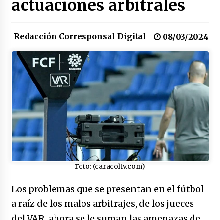
actuaciones arbitrales
17/01/2026
Redacción Corresponsal Digital
Irán, donde están los pinches grupos
08/03/2024
feministas
16/01/2026
Medellín necesita gobernantes con sentido
de pertenencia
15/01/2026
Falcao regresa con el rabo entre las patas
07/01/2026
Foto: (caracoltv.com)
Captura de Maduro, donde manda capitán,
no manda marinero.
Los problemas que se presentan en el fútbol
04/01/2026
a raíz de los malos arbitrajes, de los jueces
Otro regalo navideño de Petrosky, al caído
del VAR, ahora se le suman las amenazas de