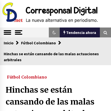
Saltar
al
contenido
La nueva alternativa en periodismo
Corresponsal
Tendencia ahora
Digital
Inicio
Tendencia ahora
Fútbol Colombiano
Hinchas se están cansando de las malas actuaciones
arbitrales
Sin ser abogado del diablo
20/06/2026
Fútbol Colombiano
Se eligen los supuestos futuros roedores del
Hinchas se están
congreso en Colombia
08/03/2026
cansando de las malas
Corina Machado y su sed de poder