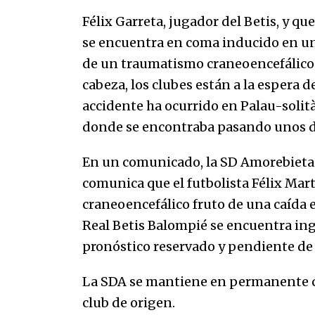
marinero.
04/01/2026
Félix Garreta, jugador del Betis, y q
se encuentra en coma inducido en un
El aumento del mínimo causa
de un traumatismo craneoencefálico 
escozor en pueblo colombiano
31/12/2025
cabeza, los clubes están a la espera d
accidente ha ocurrido en Palau-solità
donde se encontraba pasando unos d
En un comunicado, la SD Amorebieta
comunica que el futbolista Félix Ma
craneoencefálico fruto de una caída e
Real Betis Balompié se encuentra ing
pronóstico reservado y pendiente de
La SDA se mantiene en permanente con
club de origen.