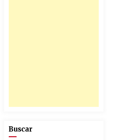
honorables zánganos
31/12/2025
Junior se coronó campeón del
fútbol colombiano
16/12/2025
Buscar