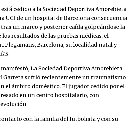
31/12/2025
ue está cedido a la Sociedad Deportiva Amorebieta
a UCI de un hospital de Barcelona consecuencia
Atlético Nacional se quedó con
tras un mareo y posterior caída golpeándose la
laCopa Colombia 2025
17/12/2025
e los resultados de las pruebas médicas, el
 i Plegamans, Barcelona, su localidad natal y
ías.
 manifestó, La Sociedad Deportiva Amorebieta
rtí Garreta sufrió recientemente un traumatismo
n el ámbito doméstico. El jugador cedido por el
resado en un centro hospitalario, con
 evolución.
tacto con la familia del futbolista y con su