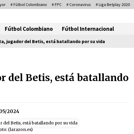
yor
# Fútbol Colombiano
# FPC
# Coronavirus
# Liga Betplay 2020
Corresponsal D
Fútbol Colombiano
Fútbol Internacional
ta, jugador del Betis, está batallando por su vida
Se eligen los supuestos futuros
roedores del congreso en
r del Betis, está batallando
Colombia
08/03/2026
Medellín necesita gobernantes
con sentido de pertenencia
15/01/2026
05/2024
Otro regalo navideño de
Petrosky, al caído caerle
oto: (larazon.es)