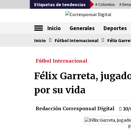
Saltar
Etiquetas de tendencias
# Colombia
# Dima
al
contenido
La nueva alternativa en periodismo
Inicio
Generales
Deportes
Inicio
Tendencia ahora
Fútbol Internacional
Félix Garre
Fútbol Internacional
Sin ser abogado del diablo
20/06/2026
Félix Garreta, jugado
por su vida
Irán, donde están los pinches
grupos feministas
16/01/2026
Redacción Corresponsal Digital
10/
Captura de Maduro, donde
manda capitán, no manda
F