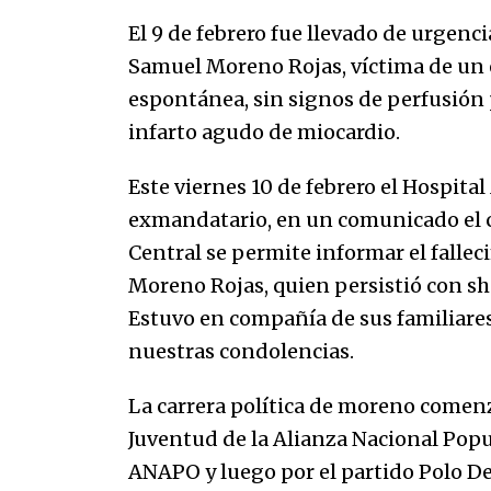
07/01/2026
El 9 de febrero fue llevado de urgenci
Samuel Moreno Rojas, víctima de un
Que sea un hecho el decreto que
espontánea, sin signos de perfusión 
quita prima de servicios a
honorables zánganos
infarto agudo de miocardio.
31/12/2025
Este viernes 10 de febrero el Hospital 
exmandatario, en un comunicado el ce
Central se permite informar el fallec
Moreno Rojas, quien persistió con sh
Estuvo en compañía de sus familiare
nuestras condolencias.
La carrera política de moreno comen
Juventud de la Alianza Nacional Popu
ANAPO y luego por el partido Polo De