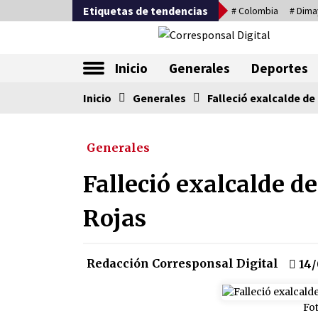
Saltar
Etiquetas de tendencias
# Colombia
# Dima
al
contenido
La nueva alternativa en periodismo
Inicio
Generales
Deportes
Inicio
Tendencia ahora
Generales
Falleció exalcalde d
Generales
Comienza la era del felino, med
país tiene que tragarse ese sapo
Falleció exalcalde 
07/08/2026
Rojas
Corina Machado y su sed de
poder
17/01/2026
Redacción Corresponsal Digital
14/
Falcao regresa con el rabo entre
las patas
Fo