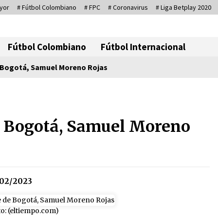
yor
# Fútbol Colombiano
# FPC
# Coronavirus
# Liga Betplay 2020
Corresponsal D
Fútbol Colombiano
Fútbol Internacional
e Bogotá, Samuel Moreno Rojas
io
Sin ser abogado del diablo
20/06/2026
de Bogotá, Samuel Moreno
Irán, donde están los pinches
grupos feministas
16/01/2026
02/2023
Captura de Maduro, donde
manda capitán, no manda
to: (eltiempo.com)