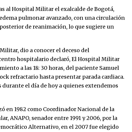
marinero.
04/01/2026
as al Hospital Militar el exalcalde de Bogotá,
 edema pulmonar avanzado, con una circulación
El aumento del mínimo causa
posterior de reanimación, lo que sugiere un
escozor en pueblo colombiano
31/12/2025
Militar, dio a conocer el deceso del
ntro hospitalario declaró, El Hospital Militar
imiento a las 18: 30 horas, del paciente Samuel
ock refractario hasta presentar parada cardiaca.
s durante el día de hoy a quienes extendemos
zó en 1982 como Coordinador Nacional de la
lar, ANAPO, senador entre 1991 y 2006, por la
mocrático Alternativo, en el 2007 fue elegido