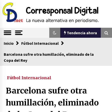
Saltar
al
contenido
La nueva alternativa en periodismo
Corresponsal
Tendencia ahora
Digital
Inicio
Tendencia ahora
Fútbol Internacional
Barcelona sufre otra humillación, eliminado de la
Copa del Rey
Comienza la era del felino, medio país tiene
que tragarse ese sapo
07/08/2026
Fútbol Internacional
Sin ser abogado del diablo
Barcelona sufre otra
20/06/2026
humillación, eliminado
Se eligen los supuestos futuros roedores del