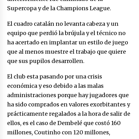
no manda marinero.
Supercopa y de la Champions League.
04/01/2026
El cuadro catalán no levanta cabeza y un
Otro regalo navideño de Petrosky, al caído
caerle
equipo que perdió la brújula y el técnico no
31/12/2025
ha acertado en implantar un estilo de juego
que al menos muestre el trabajo que quiere
Que sea un hecho el decreto que quita prima
de servicios a honorables zánganos
que sus pupilos desarrollen.
31/12/2025
El club esta pasando por una crisis
El aumento del mínimo causa escozor en
económica y eso debido a las malas
pueblo colombiano
administraciones porque hay jugadores que
31/12/2025
ha sido comprados en valores exorbitantes y
Atlético Nacional se quedó con laCopa
prácticamente regalados a la hora de salir de
Colombia 2025
ellos, es el caso de Dembelé que costó 160
17/12/2025
millones, Coutinho con 120 millones,