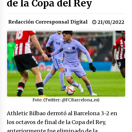
de la Copa del Rey
congreso en Colombia
08/03/2026
Redacción Corresponsal Digital
Corina Machado y su sed de poder
21/01/2022
17/01/2026
Irán, donde están los pinches grupos
feministas
16/01/2026
Medellín necesita gobernantes con sentido
de pertenencia
15/01/2026
Foto: (Twitter: @FCBarcelona_es)
Falcao regresa con el rabo entre las patas
07/01/2026
Athletic Bilbao derrotó al Barcelona 3-2 en
los octavos de final de la Copa del Rey,
Captura de Maduro, donde manda capitán,
anteriormente fue eliminado de la