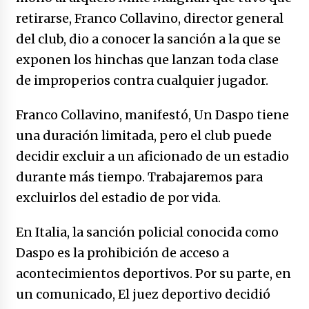
caerle
retirarse, Franco Collavino, director general
31/12/2025
del club, dio a conocer la sanción a la que se
Que sea un hecho el decreto que quita prima
exponen los hinchas que lanzan toda clase
de servicios a honorables zánganos
de improperios contra cualquier jugador.
31/12/2025
Franco Collavino, manifestó, Un Daspo tiene
El aumento del mínimo causa escozor en
pueblo colombiano
una duración limitada, pero el club puede
31/12/2025
decidir excluir a un aficionado de un estadio
durante más tiempo. Trabajaremos para
Atlético Nacional se quedó con laCopa
Colombia 2025
excluirlos del estadio de por vida.
17/12/2025
En Italia, la sanción policial conocida como
Junior se coronó campeón del fútbol
Daspo es la prohibición de acceso a
colombiano
acontecimientos deportivos. Por su parte, en
16/12/2025
un comunicado, El juez deportivo decidió