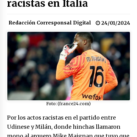
racistas en Italia
17/01/2026
Redacción Corresponsal Digital
Irán, donde están los pinches grupos
24/01/2024
feministas
16/01/2026
Medellín necesita gobernantes con sentido
de pertenencia
15/01/2026
Falcao regresa con el rabo entre las patas
07/01/2026
Foto: (france24.com)
Captura de Maduro, donde manda capitán,
no manda marinero.
Por los actos racistas en el partido entre
04/01/2026
Udinese y Milán, donde hinchas llamaron
Otro regalo navideño de Petrosky, al caído
mono al arquero Mike Maignan que tuvo que