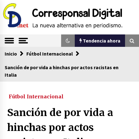
Saltar
al
contenido
La nueva alternativa en periodismo
Corresponsal
Tendencia ahora
Digital
Inicio
Tendencia ahora
Fútbol Internacional
Sanción de por vida a hinchas por actos racistas en
Italia
Sin ser abogado del diablo
20/06/2026
Fútbol Internacional
Se eligen los supuestos futuros roedores del
Sanción de por vida a
congreso en Colombia
08/03/2026
hinchas por actos
Corina Machado y su sed de poder